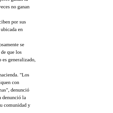
 veces no ganan
ciben por sus
n ubicada en
rosamente se
 de que los
o es generalizado,
hacienda. "Los
niquen con
mas", denunció
n denunció la
su comunidad y