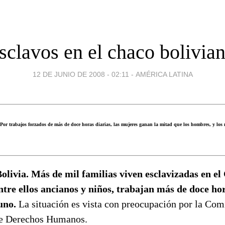
sclavos en el chaco bolivia
12 DE JUNIO DE 2008 - 02:11
-
AMÉRICA LATINA
or trabajos forzados de más de doce horas diarias, las mujeres ganan la mitad que los hombres, y los 
livia. Más de mil familias viven esclavizadas en el 
ntre ellos ancianos y niños, trabajan más de doce hor
guno.
La situación es vista con preocupación por la Com
de Derechos Humanos.