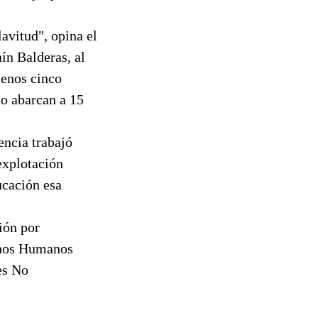
avitud", opina el
ín Balderas, al
menos cinco
to abarcan a 15
encia trabajó
explotación
ucación esa
ión por
chos Humanos
es No