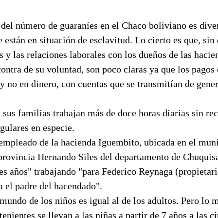
 del número de guaraníes en el Chaco boliviano es diver
e están en situación de esclavitud. Lo cierto es que, sin
 y las relaciones laborales con los dueños de las hacie
contra de su voluntad, son poco claras ya que los pagos
y no en dinero, con cuentas que se transmitían de gene
 sus familias trabajan más de doce horas diarias sin reci
egulares en especie.
empleado de la hacienda Iguembito, ubicada en el muni
 provincia Hernando Siles del departamento de Chuquis
tres años" trabajando "para Federico Reynaga (propietar
a el padre del hacendado".
mundo de los niños es igual al de los adultos. Pero lo
enientes se llevan a las niñas a partir de 7 años a las c