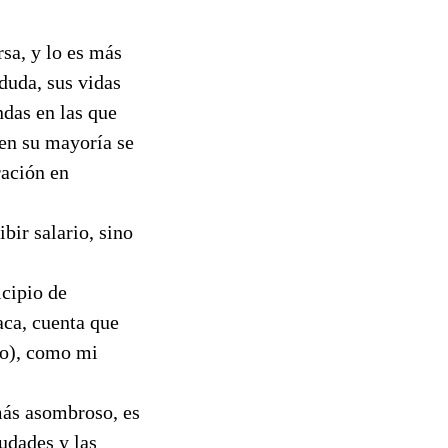
sa, y lo es más
 duda, sus vidas
ndas en las que
 en su mayoría se
ración en
bir salario, sino
cipio de
aca, cuenta que
io), como mi
 más asombroso, es
iudades y las