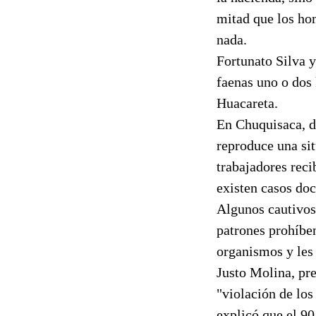
mitad que los hom
nada.
Fortunato Silva y
faenas uno o dos 
Huacareta.
En Chuquisaca, d
reproduce una sit
trabajadores reci
existen casos do
Algunos cautivos,
patrones prohíbe
organismos y les 
Justo Molina, pr
"violación de lo
explicó que el 90