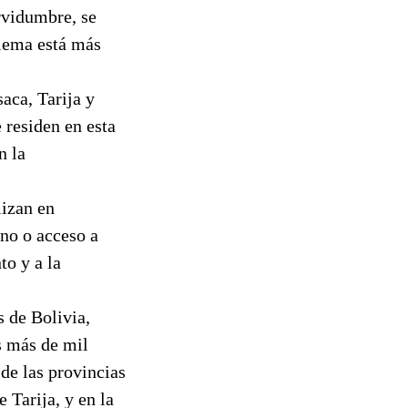
rvidumbre, se
blema está más
aca, Tarija y
 residen en esta
n la
lizan en
uno o acceso a
to y a la
 de Bolivia,
s más de mil
de las provincias
Tarija, y en la