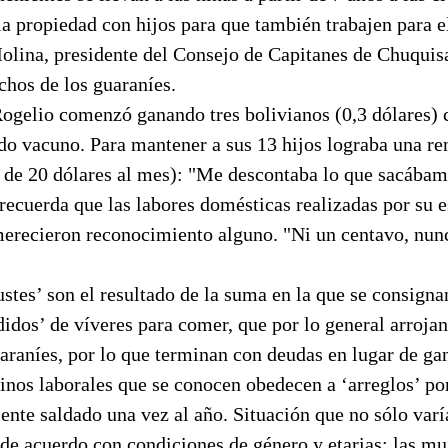
la propiedad con hijos para que también trabajen para e
olina, presidente del Consejo de Capitanes de Chuquis
chos de los guaraníes.
Rogelio comenzó ganando tres bolivianos (0,3 dólares)
do vacuno. Para mantener a sus 13 hijos lograba una re
 de 20 dólares al mes): "Me descontaba lo que sacábamo
 recuerda que las labores domésticas realizadas por su e
erecieron reconocimiento alguno. "Ni un centavo, nunc
stes’ son el resultado de la suma en la que se consign
didos’ de víveres para comer, que por lo general arrojan
araníes, por lo que terminan con deudas en lugar de ga
inos laborales que se conocen obedecen a ‘arreglos’ po
nte saldado una vez al año. Situación que no sólo varí
 de acuerdo con condiciones de género y etarias: las mu