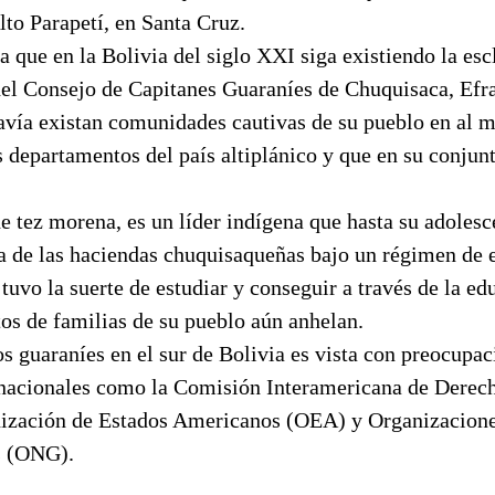
Alto Parapetí, en Santa Cruz.
 que en la Bolivia del siglo XXI siga existiendo la escl
el Consejo de Capitanes Guaraníes de Chuquisaca, Efra
avía existan comunidades cautivas de su pueblo en al 
s departamentos del país altiplánico y que en su conjun
de tez morena, es un líder indígena que hasta su adolesc
 de las haciendas chuquisaqueñas bajo un régimen de 
 tuvo la suerte de estudiar y conseguir a través de la ed
tos de familias de su pueblo aún anhelan.
os guaraníes en el sur de Bolivia es vista con preocupac
rnacionales como la Comisión Interamericana de Dere
nización de Estados Americanos (OEA) y Organizacion
s (ONG).