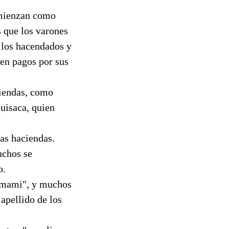
omienzan como
 que los varones
 los hacendados y
ben pagos por sus
ciendas, como
quisaca, quien
las haciendas.
uchos se
o.
 "mami", y muchos
 apellido de los