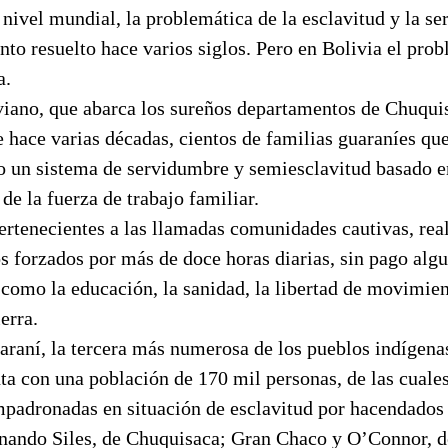
nivel mundial, la problemática de la esclavitud y la se
nto resuelto hace varios siglos. Pero en Bolivia el pro
a.
viano, que abarca los sureños departamentos de Chuquis
 hace varias décadas, cientos de familias guaraníes que
jo un sistema de servidumbre y semiesclavitud basado e
de la fuerza de trabajo familiar.
ertenecientes a las llamadas comunidades cautivas, rea
s forzados por más de doce horas diarias, sin pago alg
como la educación, la sanidad, la libertad de movimien
erra.
raní, la tercera más numerosa de los pueblos indígenas
ta con una población de 170 mil personas, de las cuale
mpadronadas en situación de esclavitud por hacendados 
nando Siles, de Chuquisaca; Gran Chaco y O’Connor, de 