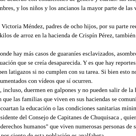
bres, y los niños y los ancianos la mayor parte de las
 Victoria Méndez, padres de ocho hijos, por su parte re
kilos de arroz en la hacienda de Crispín Pérez, tambié
onde hay más casos de guaraníes esclavizados, asomb
uación que se creía desaparecida. Y es que hay reportes
ben latigazos si no cumplen con su tarea. Si bien esto n
cumentados con vídeos que sí ocurren.
 incluso, duermen en galpones y no pueden salir de la 
n que las familias que viven en sus haciendas se comu
coartan la educación o las condiciones sanitarias míni
esidente del Consejo de Capitanes de Chuquisaca , quie
s derechos humanos" que viven numerosas personas de 
 por ciento de esta población es analfabeta.