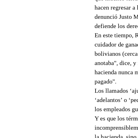
hacen regresar a 
denunció Justo M
defiende los dere
En este tiempo, 
cuidador de gana
bolivianos (cerca
anotaba", dice, y
hacienda nunca m
pagado".
Los llamados ‘aju
‘adelantos’ o ‘pe
los empleados gu
Y es que los térm
incomprensibleme
la hacienda, sino