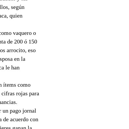
llos, según
aca, quien
 como vaquero o
nta de 200 ó 150
s arrocito, eso
sposa en la
a le han
an ítems como
 cifras rojas para
nancias.
r un pago jornal
a de acuerdo con
jeres ganan la