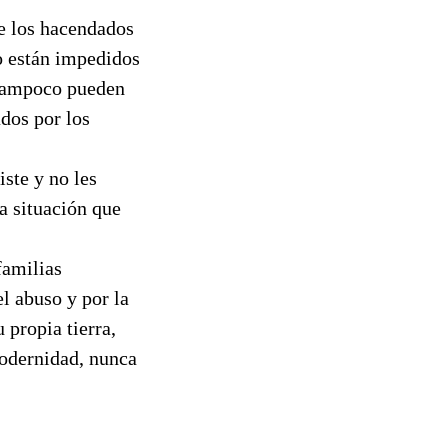
de los hacendados
lo están impedidos
 tampoco pueden
ados por los
ste y no les
a situación que
familias
l abuso y por la
 propia tierra,
modernidad, nunca