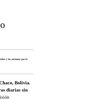
no
niños y los ancianos por lo
Chaco, Bolivia.
as diarias sin
isión