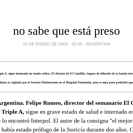
no sabe que está preso
15 DE ENERO DE 2009 - 20:05
-
ARGENTINA
ple A, sigue internado en estado crítico. El director de El Caudillo, órgano de difusión de la banda ter
hora es vigilado por el Servicio Penitenciario en el Hospital Fernández, pero es muy poco probable que
Argentina. Felipe Romeo, director del semanario El 
a Triple A,
sigue en grave estado de salud e internado e
lo encontró Interpol. El autor de la consigna "el mejo
había estado prófugo de la Justicia durante dos años.