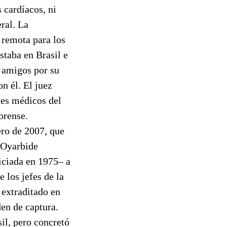
 cardíacos, ni
eral. La
 remota para los
staba en Brasil e
y amigos por su
n él. El juez
tes médicos del
orense.
ero de 2007, que
. Oyarbide
niciada en 1975– a
 los jefes de la
 extraditado en
en de captura.
il, pero concretó