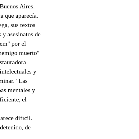
 Buenos Aires.
ca que aparecía.
ga, sus textos
s y asesinatos de
iem" por el
enemigo muerto"
stauradora
intelectuales y
minar. "Las
bas mentales y
iciente, el
rece difícil.
detenido, de