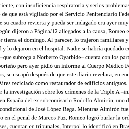
iente, con insuficiencia respiratoria y serios problemas
ó de que está vigilado por el Servicio Penitenciario Fed
e su cuadro revierta y pueda ser indagado era ayer muy
egún dijeron a Página/12 allegados a la causa, Romeo e
or tierra el domingo. Al parecer, lo trajeron familiares 
d y lo dejaron en el hospital. Nadie se habría quedado co
–que subroga a Norberto Oyarbide– cuenta con los par
porteño pero ayer pidió un informe al Cuerpo Médico F
, se escapó después de que este diario revelara, en en
Aires reciclado como restaurador de edificios antiguos
r la investigación sobre los crímenes de la Triple A –i
 en España del ex subcomisario Rodolfo Almirón, uno de
ncondicional de José López Rega. Mientras Almirón fue
o en el penal de Marcos Paz, Romeo logró burlar la ord
s, cuentan en tribunales, Interpol lo identificó en Bras