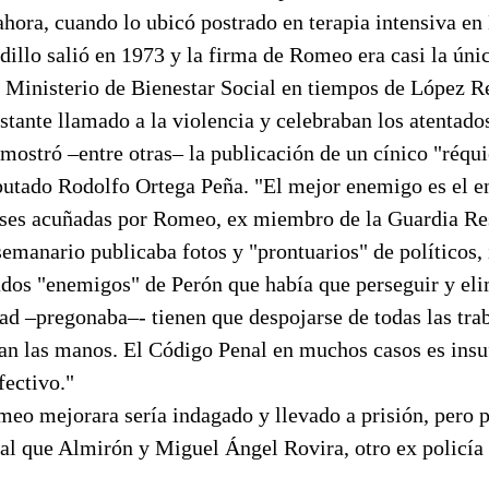
 ahora, cuando lo ubicó postrado en terapia intensiva en
dillo salió en 1973 y la firma de Romeo era casi la úni
 Ministerio de Bienestar Social en tiempos de López Re
tante llamado a la violencia y celebraban los atentado
mostró –entre otras– la publicación de un cínico "réqu
putado Rodolfo Ortega Peña. "El mejor enemigo es el 
rases acuñadas por Romeo, ex miembro de la Guardia Re
semanario publicaba fotos y "prontuarios" de políticos, 
ados "enemigos" de Perón que había que perseguir y eli
ad –pregonaba–- tienen que despojarse de todas las tra
tan las manos. El Código Penal en muchos casos es insuf
fectivo."
meo mejorara sería indagado y llevado a prisión, pero pa
al que Almirón y Miguel Ángel Rovira, otro ex policía 