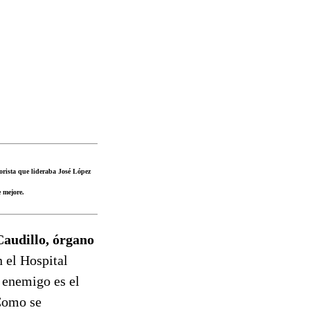
rorista que lideraba José López
 mejore.
Caudillo, órgano
n el Hospital
r enemigo es el
 Como se