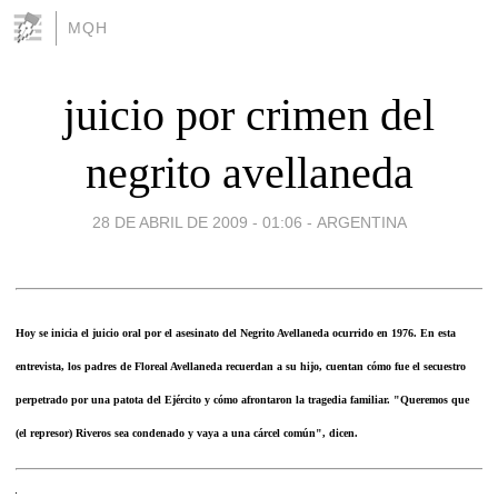
MQH
juicio por crimen del
negrito avellaneda
28 DE ABRIL DE 2009 - 01:06
-
ARGENTINA
Hoy se inicia el juicio oral por el asesinato del Negrito Avellaneda ocurrido en 1976. En esta
entrevista, los padres de Floreal Avellaneda recuerdan a su hijo, cuentan cómo fue el secuestro
perpetrado por una patota del Ejército y cómo afrontaron la tragedia familiar. "Queremos que
(el represor) Riveros sea condenado y vaya a una cárcel común", dicen.