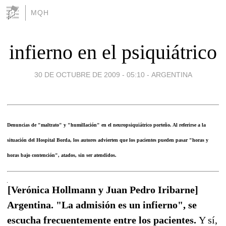
MQH
infierno en el psiquiátrico
30 DE OCTUBRE DE 2009 - 05:10
-
ARGENTINA
Denuncias de "maltrato" y "humillación" en el neuropsiquiátrico porteño. Al referirse a la
situación del Hospital Borda, los autores advierten que los pacientes pueden pasar "horas y
horas bajo contención", atados, sin ser atendidos.
[Verónica Hollmann y Juan Pedro Iribarne]
Argentina. "La admisión es un infierno", se
escucha frecuentemente entre los pacientes.
Y sí,