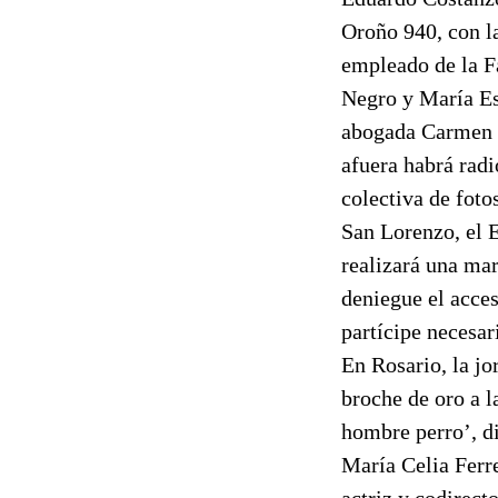
Oroño 940, con la
empleado de la F
Negro y María Est
abogada Carmen M
afuera habrá radi
colectiva de foto
San Lorenzo, el E
realizará una mar
deniegue el acce
partícipe necesar
En Rosario, la j
broche de oro a l
hombre perro’, di
María Celia Ferr
actriz y codirect