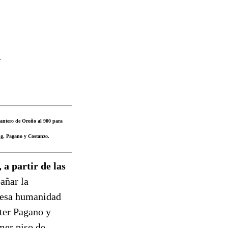
a
 cantero de Oroño al 900 para
ng, Pagano y Costanzo.
 a partir de las
añar la
 lesa humanidad
ter Pagano y
mer piso de