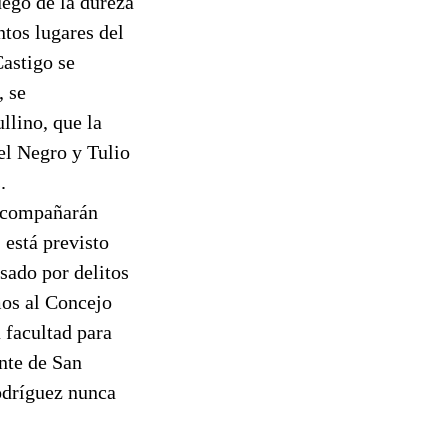
uego de la dureza
ntos lugares del
Castigo se
, se
llino, que la
el Negro y Tulio
.
 acompañarán
 está previsto
sado por delitos
mos al Concejo
 facultad para
ente de San
odríguez nunca