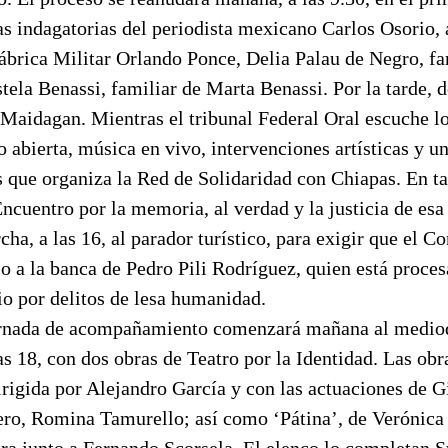
s indagatorias del periodista mexicano Carlos Osorio, 
ábrica Militar Orlando Ponce, Delia Palau de Negro, fa
ela Benassi, familiar de Marta Benassi. Por la tarde, d
aidagan. Mientras el tribunal Federal Oral escuche lo
o abierta, música en vivo, intervenciones artísticas y u
s que organiza la Red de Solidaridad con Chiapas. En ta
ncuentro por la memoria, al verdad y la justicia de esa
cha, a las 16, al parador turístico, para exigir que el 
so a la banca de Pedro Pili Rodríguez, quien está proc
io por delitos de lesa humanidad.
ornada de acompañamiento comenzará mañana al mediod
as 18, con dos obras de Teatro por la Identidad. Las obr
rigida por Alejandro García y con las actuaciones de G
ero, Romina Tamurello; así como ‘Pátina’, de Verónica
ora junto a Fernando Scorsela. El elenco lo completan 