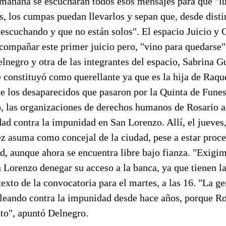
, mañana se escucharán todos esos mensajes para que "l
s, los cumpas puedan llevarlos y sepan que, desde disti
escuchando y que no están solos". El espacio Juicio y 
compañar este primer juicio pero, "vino para quedarse"
negro y otra de las integrantes del espacio, Sabrina Gu
 constituyó como querellante ya que es la hija de Raqu
e los desaparecidos que pasaron por la Quinta de Funes
 las organizaciones de derechos humanos de Rosario
ad contra la impunidad en San Lorenzo. Allí, el jueves,
z asuma como concejal de la ciudad, pese a estar proce
d, aunque ahora se encuentra libre bajo fianza. "Exigi
Lorenzo denegar su acceso a la banca, ya que tienen la
 texto de la convocatoria para el martes, a las 16. "La g
leando contra la impunidad desde hace años, porque R
ato", apuntó Delnegro.