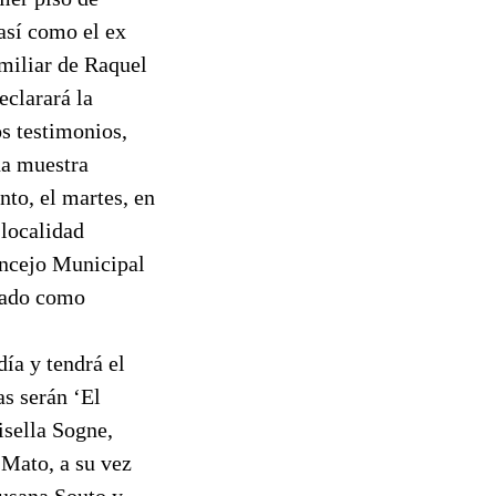
así como el ex
miliar de Raquel
eclarará la
s testimonios,
na muestra
nto, el martes, en
 localidad
Concejo Municipal
esado como
ía y tendrá el
as serán ‘El
isella Sogne,
 Mato, a su vez
Susana Souto y