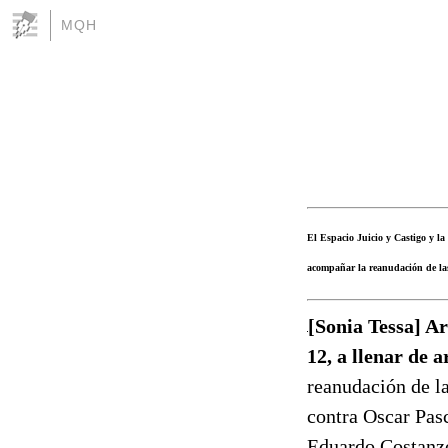
MQH
El Espacio Juicio y Castigo y la
acompañar la reanudación de las
[Sonia Tessa] Ar
12, a llenar de 
reanudación de la
contra Oscar Pas
Eduardo Costanzo.