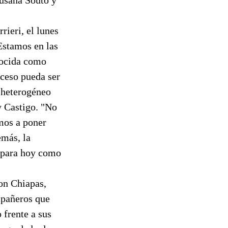
rieri, el lunes
Estamos en las
onocida como
oceso pueda ser
 heterogéneo
y Castigo. "No
mos a poner
emás, la
s para hoy como
on Chiapas,
mpañeros que
 frente a sus