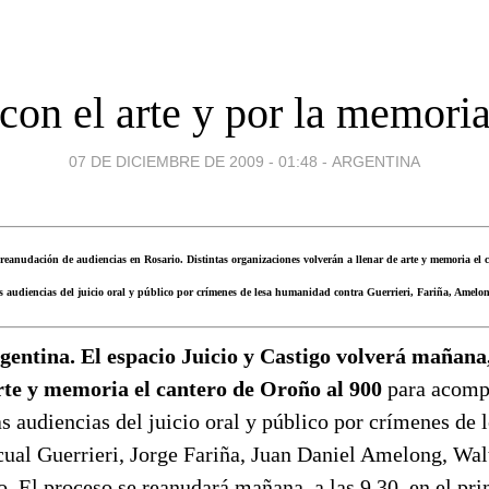
con el arte y por la memori
07 DE DICIEMBRE DE 2009 - 01:48
-
ARGENTINA
 reanudación de audiencias en Rosario. Distintas organizaciones volverán a llenar de arte y memoria el
 audiencias del juicio oral y público por crímenes de lesa humanidad contra Guerrieri, Fariña, Amelo
gentina. El espacio Juicio y Castigo volverá mañana,
arte y memoria el cantero de Oroño al 900
para acomp
s audiencias del juicio oral y público por crímenes de
cual Guerrieri, Jorge Fariña, Juan Daniel Amelong, Wal
 El proceso se reanudará mañana, a las 9.30, en el pri