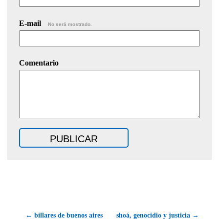
E-mail
No será mostrado.
Comentario
← billares de buenos aires
shoá, genocidio y justicia →