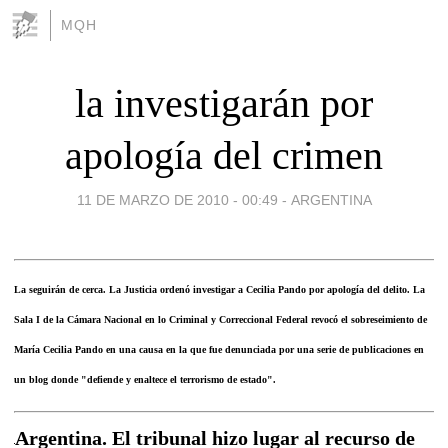
MQH
la investigarán por
apología del crimen
11 DE MARZO DE 2010 - 00:49
-
ARGENTINA
La seguirán de cerca. La Justicia ordenó investigar a Cecilia Pando por apología del delito. La
Sala I de la Cámara Nacional en lo Criminal y Correccional Federal revocó el sobreseimiento de
María Cecilia Pando en una causa en la que fue denunciada por una serie de publicaciones en
un blog donde "defiende y enaltece el terrorismo de estado".
Argentina. El tribunal hizo lugar al recurso de