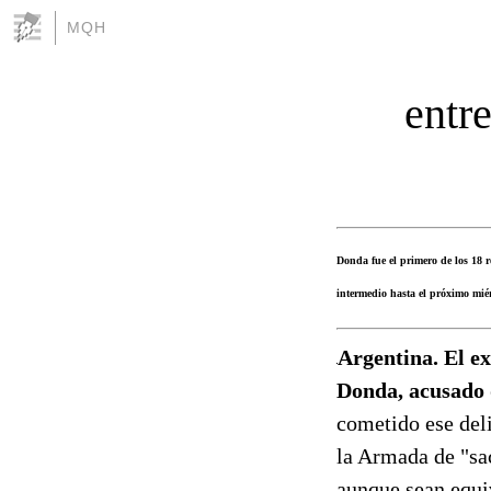
MQH
entr
Donda fue el primero de los 18 r
intermedio hasta el próximo miérc
Argentina. El e
Donda, acusado 
cometido ese deli
la Armada de "sac
aunque sean equi