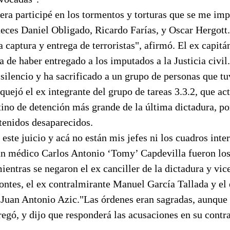
ra participé en los tormentos y torturas que se me imp
ueces Daniel Obligado, Ricardo Farías, y Oscar Hergott
a captura y entrega de terroristas", afirmó. El ex capit
 de haber entregado a los imputados a la Justicia civi
silencio y ha sacrificado a un grupo de personas que tu
e quejó el ex integrante del grupo de tareas 3.3.2, que 
tino de detención más grande de la última dictadura, po
tenidos desaparecidos.
 este juicio y acá no están mis jefes ni los cuadros int
án médico Carlos Antonio ‘Tomy’ Capdevilla fueron lo
ientras se negaron el ex canciller de la dictadura y vi
ntes, el ex contralmirante Manuel García Tallada y el 
 Juan Antonio Azic."Las órdenes eran sagradas, aunque
egó, y dijo que responderá las acusaciones en su contr