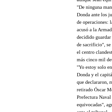
"De ninguna mane
Donda ante los j
de operaciones: l
acusó a la Armada
decidido guardar 
de sacrificio", s
el centro clandes
más cinco mil de
"Yo estoy solo en
Donda y el capit
que declararon, m
retirado Óscar Mo
Prefectura Naval
equivocadas", agr
ante el tribunal.