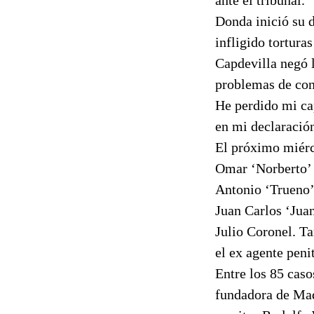
Donda inició su 
infligido tortura
Capdevilla negó l
problemas de conc
He perdido mi ca
en mi declaración
El próximo miérc
Omar ‘Norberto’ 
Antonio ‘Trueno’
Juan Carlos ‘Juan
Julio Coronel. T
el ex agente peni
Entre los 85 caso
fundadora de Mad