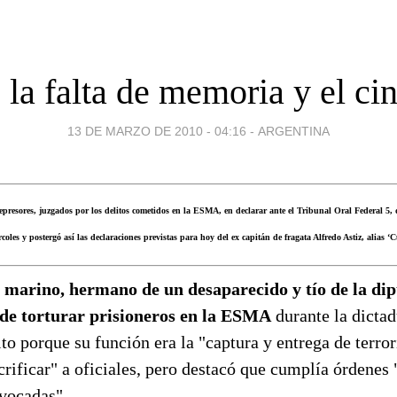
e la falta de memoria y el ci
13 DE MARZO DE 2010 - 04:16
-
ARGENTINA
epresores, juzgados por los delitos cometidos en la ESMA, en declarar ante el Tribunal Oral Federal 5,
oles y postergó así las declaraciones previstas para hoy del ex capitán de fragata Alfredo Astiz, alias ‘C
x marino, hermano de un desaparecido y tío de la di
de torturar prisioneros en la ESMA
durante la dictad
to porque su función era la "captura y entrega de terror
rificar" a oficiales, pero destacó que cumplía órdenes 
vocadas".