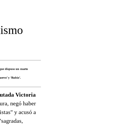
nismo
 que dispuso un cuarto
uervo’ y ‘Rubio’.
putada Victoria
ura, negó haber
istas" y acusó a
"sagradas,