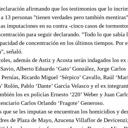
declaración afirmando que los testimonios que lo incri
s a 13 personas "tienen verdades pero también mentiras"
as imputaciones en su contra -cinco casos de tormentos
entración para seguir declarando. "Todo lo que sabía l
pacidad de concentración en los últimos tiempos. Por e
", señaló.
oles, además de Astiz y Acosta serán indagados los ex
Savio, Alberto Eduardo ‘Gato’ González, Jorge Carlos 
 Pernías, Ricardo Miguel ‘Sérpico’ Cavallo, Raúl ‘Mari
’ Rolón, Pablo ‘Dante’ García Velasco y el ex integrant
ambién los ex policías Ernesto ‘220’ Weber y Juan Carlo
tenciario Carlos Orlando ‘Fragote’ Generoso.
s que se les imputan se encuentran los homicidios y des
res de Plaza de Mayo, Azucena Villaflor de Devicenzi; 