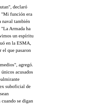
utan", declaró
. "Mi función era
án naval también
l. "La Armada ha
vimos un espíritu
actuó en la ESMA,
r el que pasaron
ermedios", agregó.
s únicos acusados
cealmirante
ex suboficial de
 sean
a cuando se digan