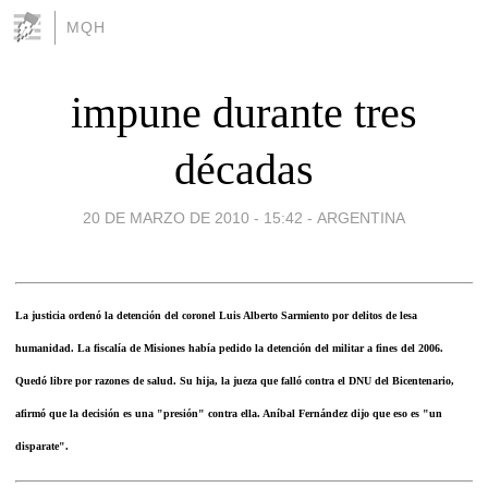
MQH
impune durante tres
décadas
20 DE MARZO DE 2010 - 15:42
-
ARGENTINA
La justicia ordenó la detención del coronel Luis Alberto Sarmiento por delitos de lesa
humanidad. La fiscalía de Misiones había pedido la detención del militar a fines del 2006.
Quedó libre por razones de salud. Su hija, la jueza que falló contra el DNU del Bicentenario,
afirmó que la decisión es una "presión" contra ella. Aníbal Fernández dijo que eso es "un
disparate".