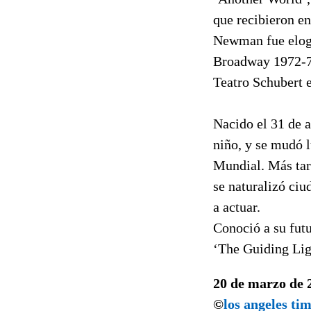
que recibieron e
Newman fue elogi
Broadway 1972-73
Teatro Schubert 
Nacido el 31 de 
niño, y se mudó 
Mundial. Más tard
se naturalizó ciu
a actuar.
Conoció a su futu
‘The Guiding Ligh
20 de marzo de 
©
los angeles ti