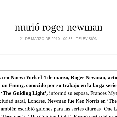
murió roger newman
21 DE MARZO DE 2010 - 00:35
-
TELEVISIÓN
sa en Nueva York el 4 de marzo, Roger Newman, acto
un Emmy, conocido por su trabajo en la larga serie 
, ‘The Guiding Light’,
informó su esposa, Frances Mye
 ciudad natal, Londres, Newman fue Ken Norris en ‘The
ambién escribió guiones para las series diurnas ‘One Li
 ‘Passions’ y ‘The Guiding Light’. Formó parte del gru