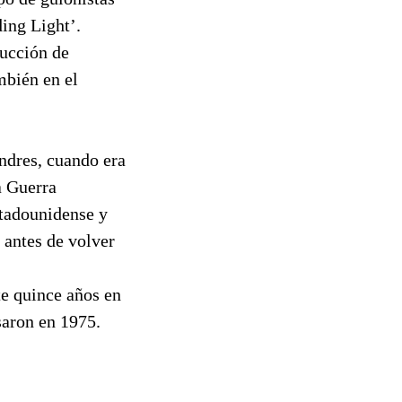
ing Light’.
ducción de
mbién en el
ndres, cuando era
a Guerra
stadounidense y
 antes de volver
te quince años en
saron en 1975.