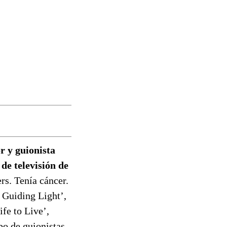
r y guionista
de televisión de
rs. Tenía cáncer.
 Guiding Light’,
fe to Live’,
po de guionistas