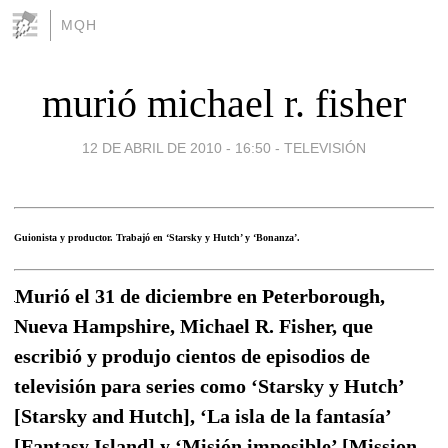
MQH
murió michael r. fisher
12 DE ABRIL DE 2010 - 16:50
-
TELEVISIÓN
Guionista y productor. Trabajó en ‘Starsky y Hutch’ y ‘Bonanza’.
Murió el 31 de diciembre en Peterborough,
Nueva Hampshire, Michael R. Fisher, que
escribió y produjo cientos de episodios de
televisión para series como ‘Starsky y Hutch’
[Starsky and Hutch], ‘La isla de la fantasía’
[Fantasy Island] y ‘Misión imposible’ [Mission