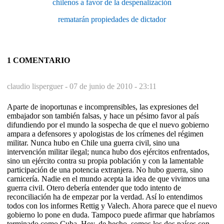
chilenos a favor de la despenalización
rematarán propiedades de dictador
1 COMENTARIO
claudio lisperguer -
07 de junio de 2010 - 23:11
Aparte de inoportunas e incomprensibles, las expresiones del
embajador son también falsas, y hace un pésimo favor al país
difundiendo por el mundo la sospecha de que el nuevo gobierno
ampara a defensores y apologistas de los crímenes del régimen
militar. Nunca hubo en Chile una guerra civil, sino una
intervención militar ilegal; nunca hubo dos ejércitos enfrentados,
sino un ejército contra su propia población y con la lamentable
participación de una potencia extranjera. No hubo guerra, sino
carnicería. Nadie en el mundo acepta la idea de que vivimos una
guerra civil. Otero debería entender que todo intento de
reconciliación ha de empezar por la verdad. Así lo entendimos
todos con los informes Rettig y Valech. Ahora parece que el nuevo
gobierno lo pone en duda. Tampoco puede afirmar que habríamos
terminado como Cuba. Hoy, de hecho, somos los dos países con