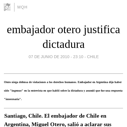
MQH
embajador otero justifica
dictadura
07 DE JUNIO DE 2010 - 23:10
-
CHILE
Otero niega defensa de violaciones a los derechos humanos. Embajador en Argentina dijo haber
sido "ingenuo" en la entrevista en que habló sobre la dictadura y asumió que fue una respuesta
"innecesaria".
Santiago, Chile. El embajador de Chile en
Argentina, Miguel Otero, salió a aclarar sus