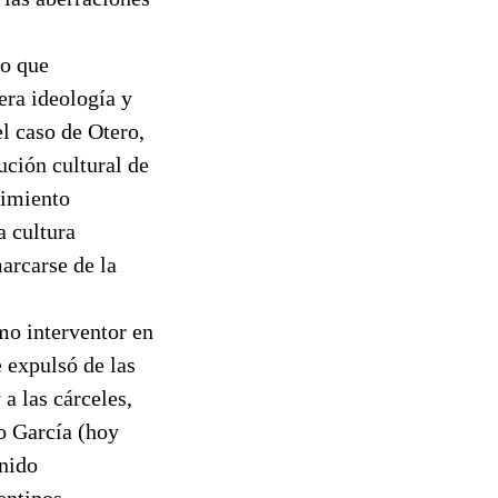
 o que
era ideología y
l caso de Otero,
lución cultural de
timiento
a cultura
arcarse de la
mo interventor en
 expulsó de las
a las cárceles,
o García (hoy
enido
entinos,