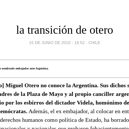
la transición de otero
15 DE JUNIO DE 2010 - 18:52
-
CHILE
a nombrado embajador ante Argentina.
o] Miguel Otero no conoce la Argentina. Sus dichos s
dres de la Plaza de Mayo y al propio canciller arge
io por los esbirros del dictador Videla, homónimo de
demócratas.
Además, el ex embajador, al colocar en ent
s derechos humanos como política de Estado, ha borrad
ernacionales y nacionales que probaron fehacientemente