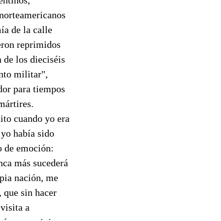
 norteamericanos
a de la calle
ueron reprimidos
 de los dieciséis
to militar",
dor para tiempos
mártires.
uito cuando yo era
 yo había sido
o de emoción:
unca más sucederá
opia nación, me
, que sin hacer
visita a