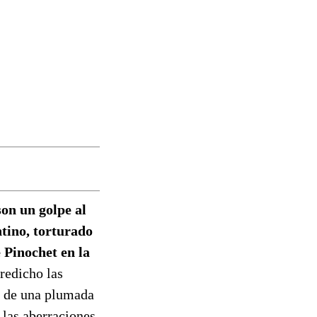
on un golpe al
ntino, torturado
 Pinochet en la
redicho las
o de una plumada
 las aberraciones