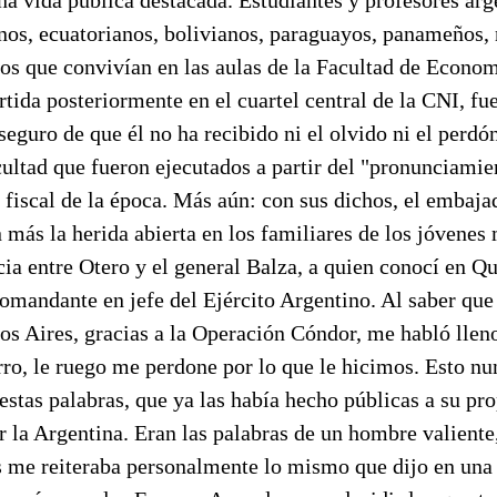
anos, ecuatorianos, bolivianos, paraguayos, panameños,
s que convivían en las aulas de la Facultad de Economí
tida posteriormente en el cuartel central de la CNI, f
seguro de que él no ha recibido ni el olvido ni el perdón
ultad que fueron ejecutados a partir del "pronunciamien
fiscal de la época. Más aún: con sus dichos, el embaja
 más la herida abierta en los familiares de los jóvenes 
ia entre Otero y el general Balza, a quien conocí en Q
omandante en jefe del Ejército Argentino. Al saber que
os Aires, gracias a la Operación Cóndor, me habló llen
ro, le ruego me perdone por lo que le hicimos. Esto n
estas palabras, que ya las había hecho públicas a su pr
r la Argentina. Eran las palabras de un hombre valiente
s me reiteraba personalmente lo mismo que dijo en una 