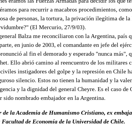
nes éramos las Fuerzas Armadas para decidir los que te
éramos para recurrir a macabros procedimientos, como 
sa de personas, la tortura, la privación ilegítima de la 
ervidumbre?" (El Mercurio, 27/9/03).
general Balza me reconciliaron con la Argentina, país 
 parte, en junio de 2003, el comandante en jefe del ejérc
pronunció al fin el demorado y esperado "nunca más", q
het. Ello abrió camino al reencuentro de los militares c
civiles instigadores del golpe y la represión en Chile 
guroso silencio. Estos no tienen la humanidad y la valen
ligencia y la dignidad del general Cheyre. Es el caso de 
r sido nombrado embajador en la Argentina.
tor de la Academia de Humanismo Cristiano, ex embaj
a Facultad de Economía de la Universidad de Chile.