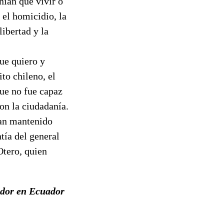
nían que vivir o
el homicidio, la
libertad y la
que quiero y
ito chileno, el
ue no fue capaz
on la ciudadanía.
han mantenido
tía del general
Otero, quien
ador en Ecuador