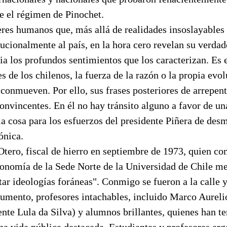
e el régimen de Pinochet.
eres humanos que, más allá de realidades insoslayables
tucionalmente al país, en la hora cero revelan su verdad
a los profundos sentimientos que los caracterizan. Es e
es de los chilenos, la fuerza de la razón o la propia evo
 conmueven. Por ello, sus frases posteriores de arrepen
onvincentes. En él no hay tránsito alguno a favor de un
 cosa para los esfuerzos del presidente Piñera de desm
ónica.
tero, fiscal de hierro en septiembre de 1973, quien co
conomía de la Sede Norte de la Universidad de Chile me
ar ideologías foráneas". Conmigo se fueron a la calle y 
umento, profesores intachables, incluido Marco Aureli
ente Lula da Silva) y alumnos brillantes, quienes han t
a vida pública destacada. Estudiantes y profesores arg