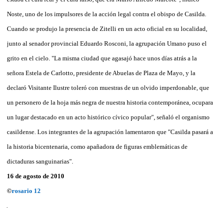
Noste, uno de los impulsores de la acción legal contra el obispo de Casilda.
Cuando se produjo la presencia de Zitelli en un acto oficial en su localidad,
junto al senador provincial Eduardo Rosconi, la agrupación Umano puso el
grito en el cielo. "La misma ciudad que agasajó hace unos días atrás a la
señora Estela de Carlotto, presidente de Abuelas de Plaza de Mayo, y la
declaró Visitante Ilustre toleró con muestras de un olvido imperdonable, que
un personero de la hoja más negra de nuestra historia contemporánea, ocupara
un lugar destacado en un acto histórico cívico popular", señaló el organismo
casildense. Los integrantes de la agrupación lamentaron que "Casilda pasará a
la historia bicentenaria, como apañadora de figuras emblemáticas de
dictaduras sanguinarias".
16 de agosto de 2010
©
rosario 12