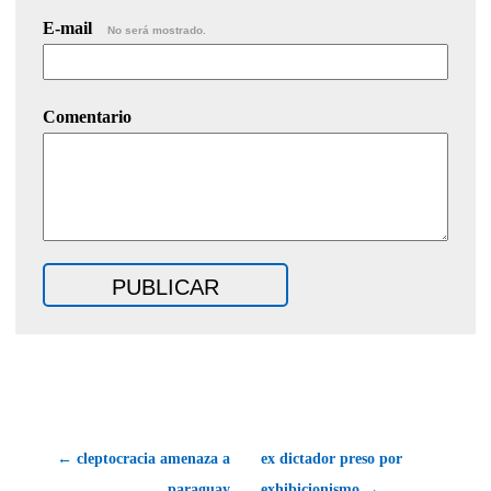
E-mail
No será mostrado.
Comentario
← cleptocracia amenaza a
ex dictador preso por
paraguay
exhibicionismo →