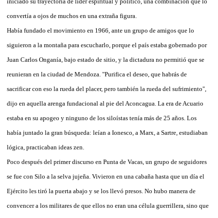
iniciado su trayectoria de líder espiritual y político, una combinación que lo
convertía a ojos de muchos en una extraña figura.
Había fundado el movimiento en 1966, ante un grupo de amigos que lo
siguieron a la montaña para escucharlo, porque el país estaba gobernado por
Juan Carlos Onganía, bajo estado de sitio, y la dictadura no permitió que se
reunieran en la ciudad de Mendoza. "Purifica el deseo, que habrás de
sacrificar con eso la rueda del placer, pero también la rueda del sufrimiento",
dijo en aquella arenga fundacional al pie del Aconcagua. La era de Acuario
estaba en su apogeo y ninguno de los siloístas tenía más de 25 años. Los
había juntado la gran búsqueda: leían a Ionesco, a Marx, a Sartre, estudiaban
lógica, practicaban ideas zen.
Poco después del primer discurso en Punta de Vacas, un grupo de seguidores
se fue con Silo a la selva jujeña. Vivieron en una cabaña hasta que un día el
Ejército les tiró la puerta abajo y se los llevó presos. No hubo manera de
convencer a los militares de que ellos no eran una célula guerrillera, sino que