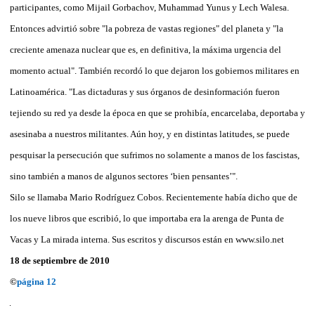
participantes, como Mijail Gorbachov, Muhammad Yunus y Lech Walesa.
Entonces advirtió sobre "la pobreza de vastas regiones" del planeta y "la
creciente amenaza nuclear que es, en definitiva, la máxima urgencia del
momento actual". También recordó lo que dejaron los gobiernos militares en
Latinoamérica. "Las dictaduras y sus órganos de desinformación fueron
tejiendo su red ya desde la época en que se prohibía, encarcelaba, deportaba y
asesinaba a nuestros militantes. Aún hoy, y en distintas latitudes, se puede
pesquisar la persecución que sufrimos no solamente a manos de los fascistas,
sino también a manos de algunos sectores ‘bien pensantes’".
Silo se llamaba Mario Rodríguez Cobos. Recientemente había dicho que de
los nueve libros que escribió, lo que importaba era la arenga de Punta de
Vacas y La mirada interna. Sus escritos y discursos están en www.silo.net
18 de septiembre de 2010
©
página 12