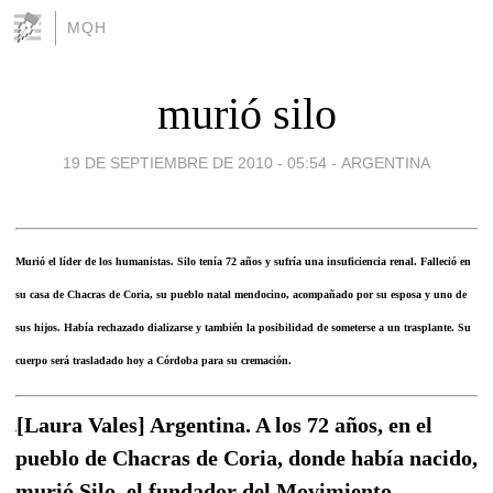
MQH
murió silo
19 DE SEPTIEMBRE DE 2010 - 05:54
-
ARGENTINA
Murió el líder de los humanistas. Silo tenía 72 años y sufría una insuficiencia renal. Falleció en
su casa de Chacras de Coria, su pueblo natal mendocino, acompañado por su esposa y uno de
sus hijos. Había rechazado dializarse y también la posibilidad de someterse a un trasplante. Su
cuerpo será trasladado hoy a Córdoba para su cremación.
[Laura Vales] Argentina. A los 72 años, en el
pueblo de Chacras de Coria, donde había nacido,
murió Silo, el fundador del Movimiento