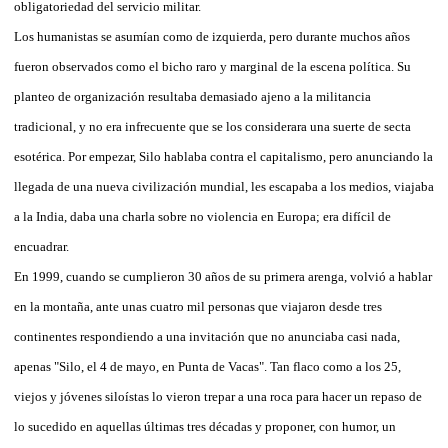
obligatoriedad del servicio militar.
Los humanistas se asumían como de izquierda, pero durante muchos años
fueron observados como el bicho raro y marginal de la escena política. Su
planteo de organización resultaba demasiado ajeno a la militancia
tradicional, y no era infrecuente que se los considerara una suerte de secta
esotérica. Por empezar, Silo hablaba contra el capitalismo, pero anunciando la
llegada de una nueva civilización mundial, les escapaba a los medios, viajaba
a la India, daba una charla sobre no violencia en Europa; era difícil de
encuadrar.
En 1999, cuando se cumplieron 30 años de su primera arenga, volvió a hablar
en la montaña, ante unas cuatro mil personas que viajaron desde tres
continentes respondiendo a una invitación que no anunciaba casi nada,
apenas "Silo, el 4 de mayo, en Punta de Vacas". Tan flaco como a los 25,
viejos y jóvenes siloístas lo vieron trepar a una roca para hacer un repaso de
lo sucedido en aquellas últimas tres décadas y proponer, con humor, un