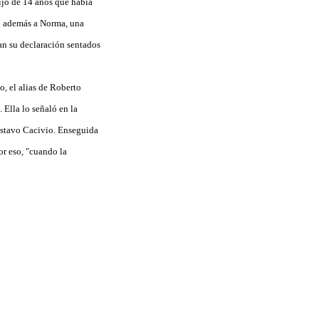
ijo de 14 años que había
nó además a Norma, una
an su declaración sentados
o, el alias de Roberto
 Ella lo señaló en la
Gustavo Cacivio. Enseguida
r eso, "cuando la