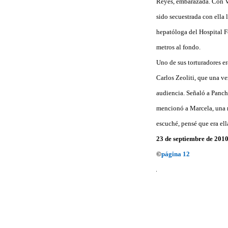
Reyes, embarazada. Con Vi
sido secuestrada con ella 
hepatóloga del Hospital F
metros al fondo.
Uno de sus torturadores er
Carlos Zeoliti, que una ve
audiencia. Señaló a Panch
mencionó a Marcela, una n
escuché, pensé que era ell
23 de septiembre de 201
©
página 12