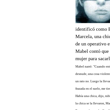
identificó como E
Marcela, una chic
de un operativo 
Mabel contó que l
mujer para sacarl
Mabel narró: "Cuando entr
desnude, una cosa violent
un rato no. Luego la lleva
frazada en el suelo, me ti
Había una chica, dijo, rub
la chica se la llevaron, M