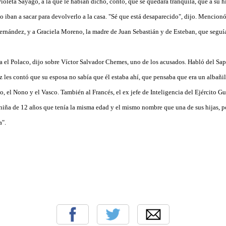
oleta Sayago, a la que le habían dicho, contó, que se quedara tranquila, que a su h
lo iban a sacar para devolverlo a la casa. "Sé que está desaparecido", dijo. Mencio
ernández, y a Graciela Moreno, la madre de Juan Sebastián y de Esteban, que seguí
a el Polaco, dijo sobre Víctor Salvador Chemes, uno de los acusados. Habló del Sap
z les contó que su esposa no sabía que él estaba ahí, que pensaba que era un albañil.
o, el Nono y el Vasco. También al Francés, el ex jefe de Inteligencia del Ejército 
iña de 12 años que tenía la misma edad y el mismo nombre que una de sus hijas, po
a".
0