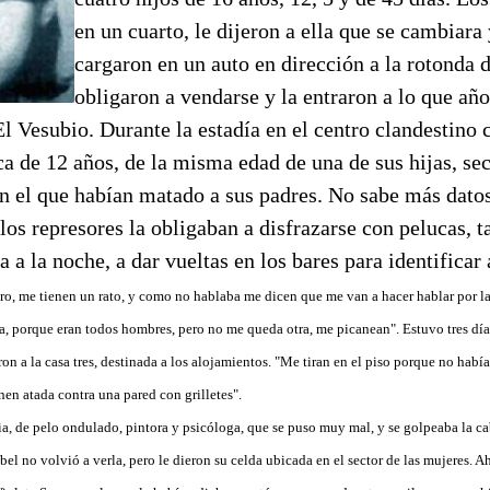
en un cuarto, le dijeron a ella que se cambiara
cargaron en un auto en dirección a la rotonda d
obligaron a vendarse y la entraron a lo que añ
l Vesubio. Durante la estadía en el centro clandestino 
a de 12 años, de la misma edad de una de sus hijas, se
en el que habían matado a sus padres. No sabe más dato
os represores la obligaban a disfrazarse con pelucas, t
a a la noche, a dar vueltas en los bares para identificar 
o, me tienen un rato, y como no hablaba me dicen que me van a hacer hablar por l
a, porque eran todos hombres, pero no me queda otra, me picanean". Estuvo tres días
ron a la casa tres, destinada a los alojamientos. "Me tiran en el piso porque no hab
enen atada contra una pared con grilletes".
ia, de pelo ondulado, pintora y psicóloga, que se puso muy mal, y se golpeaba la c
abel no volvió a verla, pero le dieron su celda ubicada en el sector de las mujeres. 