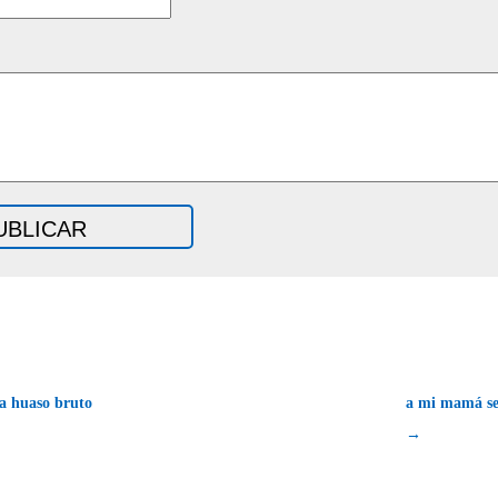
a huaso bruto
a mi mamá se 
→