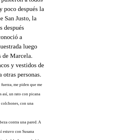
 y poco después la
e San Justo, la
os después
conoció a
cuestrada luego
s de Marcela.
acos y vestidos de
a otras personas.
a fuerza, me piden que me
 así, un rato con picana
ía colchones, con una
abeza contra una pared. A
Ahí estuvo con Susana