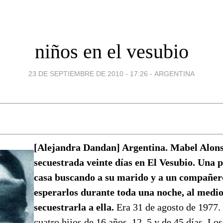
niños en el vesubio
23 DE SEPTIEMBRE DE 2010 - 17:26
-
ARGENTINA
[Alejandra Dandan] Argentina. Mabel Alons
secuestrada veinte días en El Vesubio. Una p
casa buscando a su marido y a un compañer
esperarlos durante toda una noche, al medi
secuestrarla a ella.
Era 31 de agosto de 1977.
cuatro hijos de 16 años, 12, 5 y de 45 días. Lo