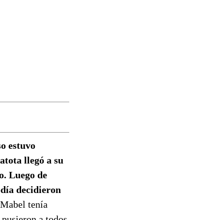
o estuvo
atota llegó a su
o. Luego de
odía decidieron
 Mabel tenía
s pusieron a todos