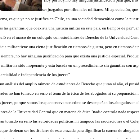
"Hoy por hoy, no hay ninguna justificación para que, a lo
ser juzgados por tribunales militares. Mi apreciación, que
ema, es que ya no se justifica en Chile, en una sociedad democrática como la nuestr
s las garantías, que coexista una justicia militar en este país, en tiempos de paz", 
muló en el marco de un coloquio con estudiantes de Derecho de la Universidad Centr
ticia militar tiene una cierta justificación en tiempos de guerra, pero en tiempos de
siempre, no hay ninguna justificación para que exista una justicia especial. Produc
a militar ha sido inoperante y está basada en un procedimiento sin garantías con as
parcialidad e independencia de los jueces".
 un análisis del amplio número de estudiantes de Derecho que juran al año, el pres
dades no han tomado en serio el tema de la ética de los abogados ni su preparación.
s jueces, porque somos los que observamos cómo se desempeñan los abogados en el 
antes de la Universidad Central que en materia de ética "nadie controla nada respec
han tomado en serio las autoridades políticas, ni tampoco las asociaciones o el Col
que debieran ser los titulares de esta cruzada para dignificar la carrera de abogados