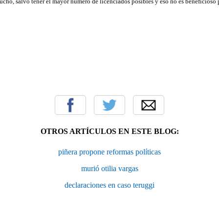
cho, salvo tener el mayor número de licenciados posibles y eso no es beneficioso p
0
0
OTROS ARTÍCULOS EN ESTE BLOG:
piñera propone reformas políticas
murió otilia vargas
declaraciones en caso teruggi