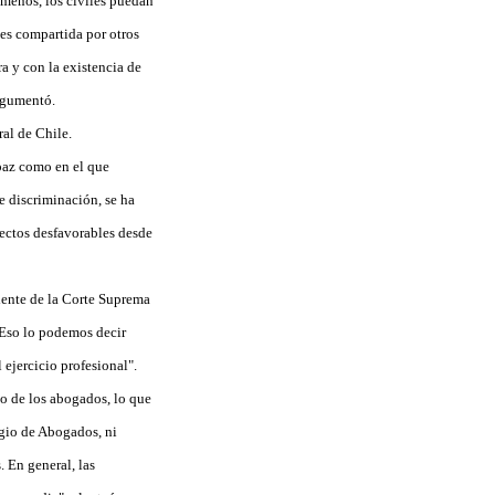
 menos, los civiles puedan
 es compartida por otros
a y con la existencia de
argumentó.
al de Chile.
 paz como en el que
e discriminación, se ha
pectos desfavorables desde
idente de la Corte Suprema
 Eso lo podemos decir
ejercicio profesional".
to de los abogados, lo que
egio de Abogados, ni
. En general, las