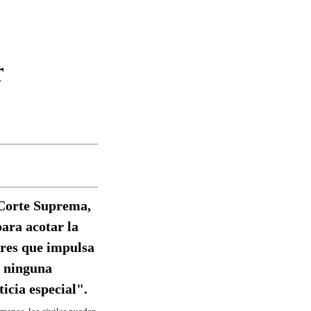
r
a Corte Suprema,
para acotar la
ares que impulsa
y ninguna
ticia especial".