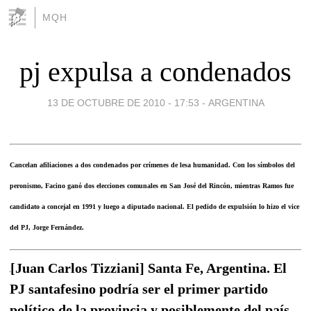
MQH
pj expulsa a condenados
13 DE OCTUBRE DE 2010 - 17:53
-
ARGENTINA
Cancelan afiliaciones a dos condenados por crímenes de lesa humanidad. Con los símbolos del
peronismo, Facino ganó dos elecciones comunales en San José del Rincón, mientras Ramos fue
candidato a concejal en 1991 y luego a diputado nacional. El pedido de expulsión lo hizo el vice
del PJ, Jorge Fernández.
[Juan Carlos Tizziani] Santa Fe, Argentina. El
PJ santafesino podría ser el primer partido
político de la provincia y posiblemente del país