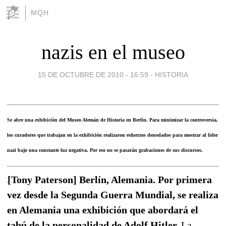
MQH
nazis en el museo
15 DE OCTUBRE DE 2010 - 16:59
-
HISTORIA
Se abre una exhibición del Museo Alemán de Historia en Berlín. Para minimizar la controversia,
los curadores que trabajan en la exhibición realizaron esfuerzos denodados para mostrar al líder
nazi bajo una constante luz negativa. Por eso no se pasarán grabaciones de sus discursos.
[Tony Paterson] Berlín, Alemania. Por primera
vez desde la Segunda Guerra Mundial, se realiza
en Alemania una exhibición que abordará el
tabú de la personalidad de Adolf Hitler.
La