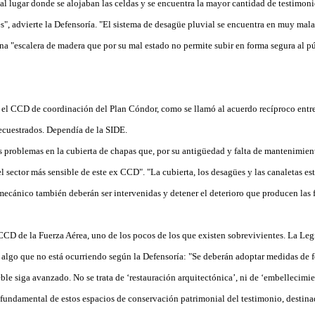
l lugar donde se alojaban las celdas y se encuentra la mayor cantidad de testimonio
s", advierte la Defensoría. "El sistema de desagüe pluvial se encuentra en muy mala
a "escalera de madera que por su mal estado no permite subir en forma segura al pú
e el CCD de coordinación del Plan Cóndor, como se llamó al acuerdo recíproco entre
secuestrados. Dependía de la SIDE.
os problemas en la cubierta de chapas que, por su antigüedad y falta de mantenimien
 sector más sensible de este ex CCD". "La cubierta, los desagües y las canaletas es
 mecánico también deberán ser intervenidas y detener el deterioro que producen las 
CCD de la Fuerza Aérea, uno de los pocos de los que existen sobrevivientes. La Legis
o, algo que no está ocurriendo según la Defensoría: "Se deberán adoptar medidas de 
ble siga avanzado. No se trata de ‘restauración arquitectónica’, ni de ‘embellecimien
 fundamental de estos espacios de conservación patrimonial del testimonio, destina