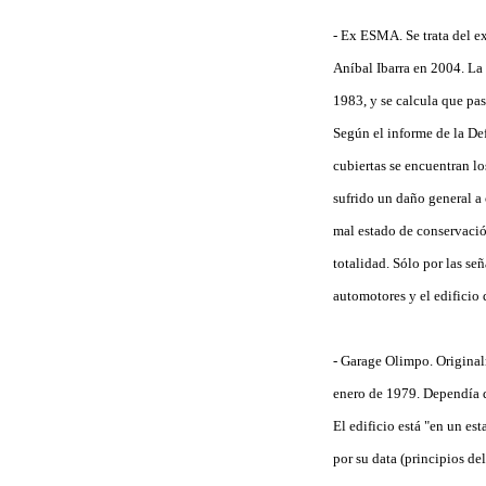
- Ex ESMA. Se trata del e
Aníbal Ibarra en 2004. La
1983, y se calcula que pa
Según el informe de la Def
cubiertas se encuentran lo
sufrido un daño general a
mal estado de conservación
totalidad. Sólo por las s
automotores y el edificio 
- Garage Olimpo. Original
enero de 1979. Dependía 
El edificio está "en un es
por su data (principios d