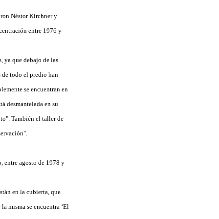
aron Néstor Kirchner y
centración entre 1976 y
s, ya que debajo de las
s de todo el predio han
ablemente se encuentran en
está desmantelada en su
o". También el taller de
servación".
, entre agosto de 1978 y
stán en la cubierta, que
 la misma se encuentra ‘El