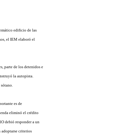
emático edificio de las
sos, el IEM elaboró el
, parte de los detenidos e
nstruyó la autopista.
 sótano.
portante es de
ienda eliminó el crédito
PRO debió responder a un
 adoptarse criterios