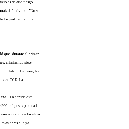
icio es de alto riesgo
untalada", advierte. "No se
de los perfiles permite
ló que "durante el primer
nes, eliminando siete
 totalidad". Este año, las
 los ex CCD. La
año: "La partida está
e 260 mil pesos para cada
financiamiento de las obras
nuevas obras que ya