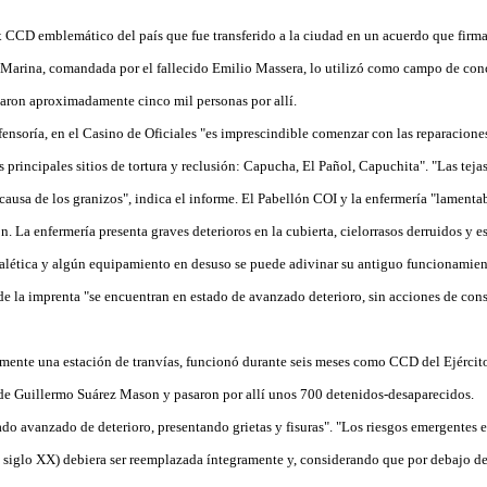
x CCD emblemático del país que fue transferido a la ciudad en un acuerdo que firm
 Marina, comandada por el fallecido Emilio Massera, lo utilizó como campo de con
saron aproximadamente cinco mil personas por allí.
ensoría, en el Casino de Oficiales "es imprescindible comenzar con las reparacione
s principales sitios de tortura y reclusión: Capucha, El Pañol, Capuchita". "Las teja
 causa de los granizos", indica el informe. El Pabellón COI y la enfermería "lament
. La enfermería presenta graves deterioros en la cubierta, cielorrasos derruidos y 
eñalética y algún equipamiento en desuso se puede adivinar su antiguo funcionamient
de la imprenta "se encuentran en estado de avanzado deterioro, sin acciones de con
mente una estación de tranvías, funcionó durante seis meses como CCD del Ejército
de Guillermo Suárez Mason y pasaron por allí unos 700 detenidos-desaparecidos.
tado avanzado de deterioro, presentando grietas y fisuras". "Los riesgos emergentes e
el siglo XX) debiera ser reemplazada íntegramente y, considerando que por debajo de