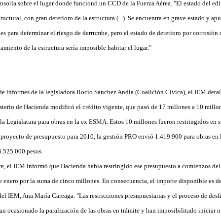
ensoría sobre el lugar donde funcionó un CCD de la Fuerza Aérea. "El estado del edif
ructural, con gran deterioro de la estructura (...). Se encuentra en grave estado y ap
les para determinar el riesgo de derrumbe, pero el estado de deterioro por corrosión 
amiento de la estructura sería imposible habitar el lugar."
de informes de la legisladora Rocío Sánchez Andía (Coalición Cívica), el IEM detal
sterio de Hacienda modificó el crédito vigente, que pasó de 17 millones a 10 millo
a Legislatura para obras en la ex ESMA. Estos 10 millones fueron restringidos en su
 proyecto de presupuesto para 2010, la gestión PRO envió 1.419.900 para obras en
6.525.000 pesos.
e, el IEM informó que Hacienda había restringido ese presupuesto a comienzos del 
de enero por la suma de cinco millones. En consecuencia, el importe disponible es d
a del IEM, Ana María Careaga. "Las restricciones presupuestarias y el proceso de des
an ocasionado la paralización de las obras en trámite y han imposibilitado iniciar 