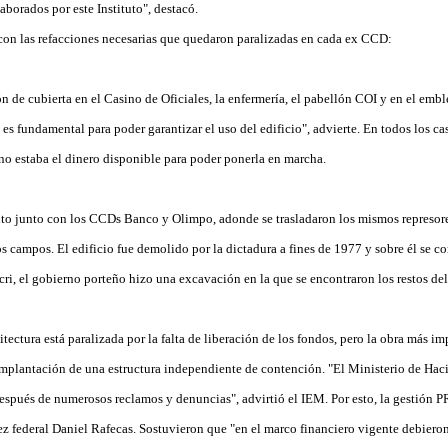
aborados por este Instituto", destacó.
on las refacciones necesarias que quedaron paralizadas en cada ex CCD:
 de cubierta en el Casino de Oficiales, la enfermería, el pabellón COI y en el embl
es fundamental para poder garantizar el uso del edificio", advierte. En todos los ca
 no estaba el dinero disponible para poder ponerla en marcha.
uito junto con los CCDs Banco y Olimpo, adonde se trasladaron los mismos represores
os campos. El edificio fue demolido por la dictadura a fines de 1977 y sobre él se co
ri, el gobierno porteño hizo una excavación en la que se encontraron los restos del
itectura está paralizada por la falta de liberación de los fondos, pero la obra más im
 implantación de una estructura independiente de contención. "El Ministerio de Hac
después de numerosos reclamos y denuncias", advirtió el IEM. Por esto, la gestión 
z federal Daniel Rafecas. Sostuvieron que "en el marco financiero vigente debieron