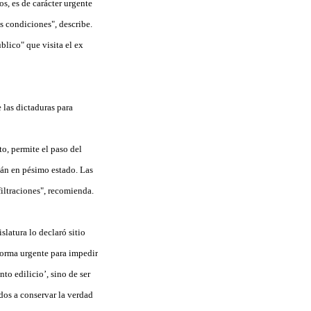
s, es de carácter urgente
s condiciones", describe.
blico" que visita el ex
 las dictaduras para
to, permite el paso del
tán en pésimo estado. Las
filtraciones", recomienda.
latura lo declaró sitio
forma urgente para impedir
to edilicio’, sino de ser
dos a conservar la verdad