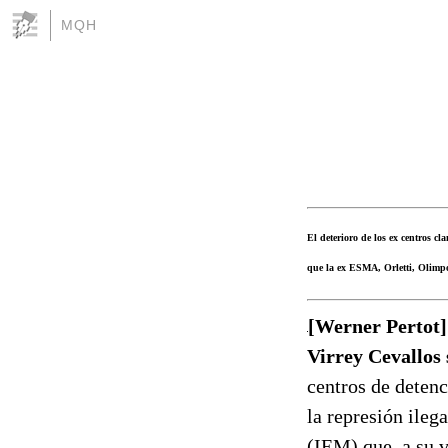
MQH
El deterioro de los ex centros c
que la ex ESMA, Orletti, Olimpo
[Werner Pertot]
Virrey Cevallos
centros de detenc
la represión ileg
(IEM) que, a su v