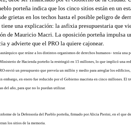
eblo porteña indica que los cinco sitios están en un es
sde grietas en los techos hasta el posible peligro de de
 tiene una explicación: la asfixia presupuestaria que 
tión de Mauricio Macri. La oposición porteña impulsa u
ia y advierte que el PRO la quiere cajonear.
autárquico que reúne a los distintos organismos de derechos humanos– tenía una pa
Ministerio de Hacienda porteño la restringió en 15 millones, lo que implicó una re
PRO envió un presupuesto que preveía un millón y medio para arreglar los edificios, 
n embargo, en enero fue reducido por el Gobierno macrista en cinco millones. El tru
as del año, para que no lo puedan utilizar.
informe de la Defensoría del Pueblo porteña, firmado por Alicia Pierini, en el que d
tran los sitios de la memoria.