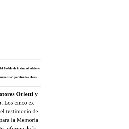
del Pueblo de la ciudad advierte
ciamiento" paraliza las obras.
tores Orletti y
o.
Los cinco ex
el testimonio de
o para la Memoria
Un informe de la