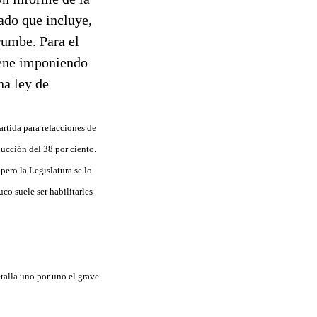
tado que incluye,
rrumbe. Para el
viene imponiendo
na ley de
rtida para refacciones de
ducción del 38 por ciento.
pero la Legislatura se lo
co suele ser habilitarles
etalla uno por uno el grave