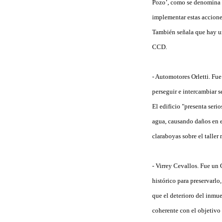
Pozo’, como se denomina a
implementar estas accione
También señala que hay un
CCD.
- Automotores Orletti. Fu
perseguir e intercambiar 
El edificio "presenta seri
agua, causando daños en el
claraboyas sobre el taller
- Virrey Cevallos. Fue un 
histórico para preservarl
que el deterioro del inmue
coherente con el objetivo