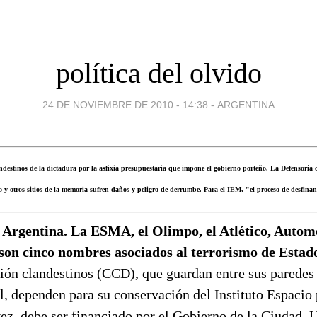
política del olvido
24 DE NOVIEMBRE DE 2010 - 14:38
-
ARGENTINA
landestinos de la dictadura por la asfixia presupuestaria que impone el gobierno porteño. La Defensoría 
 y otros sitios de la memoria sufren daños y peligro de derrumbe. Para el IEM, "el proceso de desfinan
 Argentina. La ESMA, el Olimpo, el Atlético, Automo
 son cinco nombres asociados al terrorismo de Estad
ión clandestinos (CCD), que guardan entre sus paredes 
al, dependen para su conservación del Instituto Espaci
ez, debe ser financiado por el Gobierno de la Ciudad. 