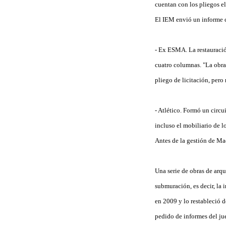
cuentan con los pliegos el
El IEM envió un informe c
- Ex ESMA. La restauración
cuatro columnas. "La obra 
pliego de licitación, pero
- Atlético. Formó un circ
incluso el mobiliario de l
Antes de la gestión de Mac
Una serie de obras de arqu
submuración, es decir, la
en 2009 y lo restableció 
pedido de informes del jue