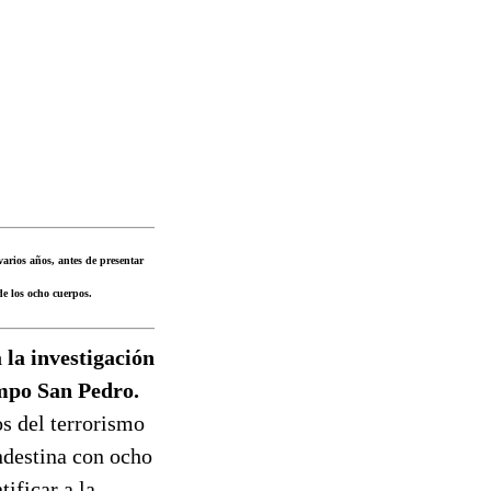
arios años, antes de presentar
e los ocho cuerpos.
 la investigación
ampo San Pedro.
s del terrorismo
andestina con ocho
ificar a la