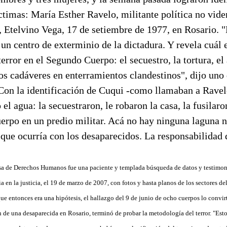
ctimas: María Esther Ravelo, militante política no vid
, Etelvino Vega, 17 de setiembre de 1977, en Rosario. "
un centro de exterminio de la dictadura. Y revela cuál e
error en el Segundo Cuerpo: el secuestro, la tortura, el 
os cadáveres en enterramientos clandestinos", dijo uno 
Con la identificación de Cuqui -como llamaban a Ravelo
el agua: la secuestraron, le robaron la casa, la fusilaro
erpo en un predio militar. Acá no hay ninguna laguna n
 que ocurría con los desaparecidos. La responsabilidad 
sa de Derechos Humanos fue una paciente y templada búsqueda de datos y testimoni
a en la justicia, el 19 de marzo de 2007, con fotos y hasta planos de los sectores 
e entonces era una hipótesis, el hallazgo del 9 de junio de ocho cuerpos lo convirt
n de una desaparecida en Rosario, terminó de probar la metodología del terror. "Es