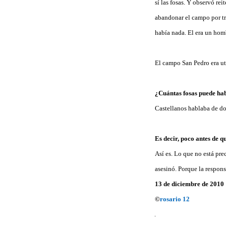
sí las fosas. Y observó re
abandonar el campo por tr
había nada. El era un homb
El campo San Pedro era uti
¿Cuántas fosas puede ha
Castellanos hablaba de do
Es decir, poco antes de q
Así es. Lo que no está prec
asesinó. Porque la respons
13 de diciembre de 2010
©
rosario 12