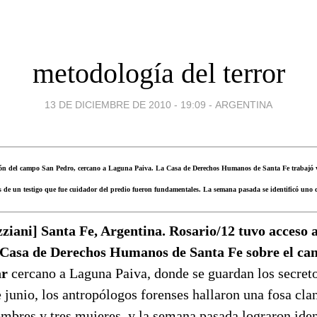
metodología del terror
13 DE DICIEMBRE DE 2010 - 19:09
-
ARGENTINA
ción del campo San Pedro, cercano a Laguna Paiva. La Casa de Derechos Humanos de Santa Fe trabajó v
s de un testigo que fue cuidador del predio fueron fundamentales. La semana pasada se identificó uno d
ziani] Santa Fe, Argentina. Rosario/12 tuvo acceso a
a Casa de Derechos Humanos de Santa Fe sobre el c
ar
cercano a Laguna Paiva, donde se guardan los secreto
e junio, los antropólogos forenses hallaron una fosa cl
mbres y tres mujeres, y la semana pasada lograron ident