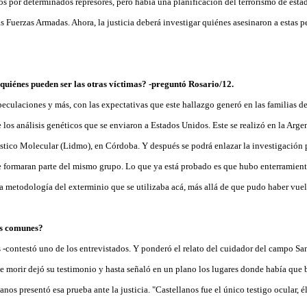
os por determinados represores, pero había una planificación del terrorismo de esta
s Fuerzas Armadas. Ahora, la justicia deberá investigar quiénes asesinaron a estas pe
 quiénes pueden ser las otras víctimas? -preguntó Rosario/12.
peculaciones y más, con las expectativas que este hallazgo generó en las familias d
e los análisis genéticos que se enviaron a Estados Unidos. Este se realizó en la Arge
ico Molecular (Lidmo), en Córdoba. Y después se podrá enlazar la investigación par
ue formaran parte del mismo grupo. Lo que ya está probado es que hubo enterramient
a metodología del exterminio que se utilizaba acá, más allá de que pudo haber vuel
as comunes?
 -contestó uno de los entrevistados. Y ponderó el relato del cuidador del campo San
e morir dejó su testimonio y hasta señaló en un plano los lugares donde había que 
s presentó esa prueba ante la justicia. "Castellanos fue el único testigo ocular, é