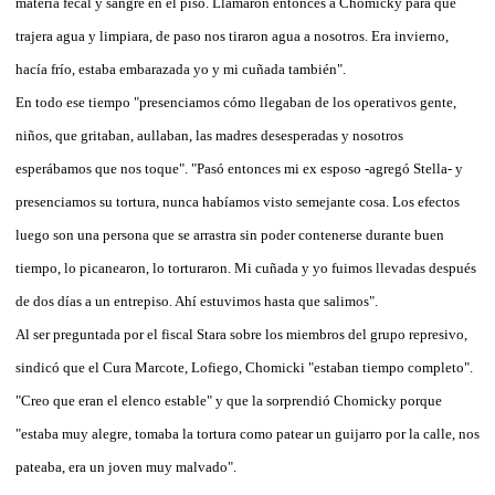
materia fecal y sangre en el piso. Llamaron entonces a Chomicky para que
trajera agua y limpiara, de paso nos tiraron agua a nosotros. Era invierno,
hacía frío, estaba embarazada yo y mi cuñada también".
En todo ese tiempo "presenciamos cómo llegaban de los operativos gente,
niños, que gritaban, aullaban, las madres desesperadas y nosotros
esperábamos que nos toque". "Pasó entonces mi ex esposo -agregó Stella- y
presenciamos su tortura, nunca habíamos visto semejante cosa. Los efectos
luego son una persona que se arrastra sin poder contenerse durante buen
tiempo, lo picanearon, lo torturaron. Mi cuñada y yo fuimos llevadas después
de dos días a un entrepiso. Ahí estuvimos hasta que salimos".
Al ser preguntada por el fiscal Stara sobre los miembros del grupo represivo,
sindicó que el Cura Marcote, Lofiego, Chomicki "estaban tiempo completo".
"Creo que eran el elenco estable" y que la sorprendió Chomicky porque
"estaba muy alegre, tomaba la tortura como patear un guijarro por la calle, nos
pateaba, era un joven muy malvado".