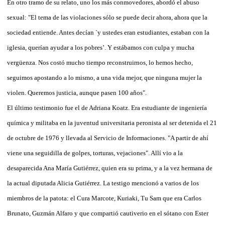
En otro tramo de su relato, uno los más conmovedores, abordó el abuso
sexual: "El tema de las violaciones sólo se puede decir ahora, ahora que la
sociedad entiende. Antes decían `y ustedes eran estudiantes, estaban con la
iglesia, querían ayudar a los pobres’. Y estábamos con culpa y mucha
vergüenza. Nos costó mucho tiempo reconstruirnos, lo hemos hecho,
seguimos apostando a lo mismo, a una vida mejor, que ninguna mujer la
violen. Queremos justicia, aunque pasen 100 años".
El último testimonio fue el de Adriana Koatz. Era estudiante de ingeniería
química y militaba en la juventud universitaria peronista al ser detenida el 21
de octubre de 1976 y llevada al Servicio de Informaciones. "A partir de ahí
viene una seguidilla de golpes, torturas, vejaciones". Allí vio a la
desaparecida Ana María Gutiérrez, quien era su prima, y a la vez hermana de
la actual diputada Alicia Gutiérrez. La testigo mencionó a varios de los
miembros de la patota: el Cura Marcote, Kuriaki, Tu Sam que era Carlos
Brunato, Guzmán Alfaro y que compartió cautiverio en el sótano con Ester