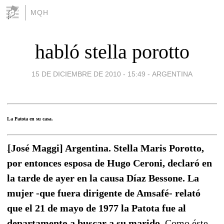
MQH
habló stella porotto
15 DE DICIEMBRE DE 2010 - 15:49
-
ARGENTINA
La Patota en su casa.
[José Maggi] Argentina. Stella Maris Porotto,
por entonces esposa de Hugo Ceroni, declaró en
la tarde de ayer en la causa Díaz Bessone. La
mujer -que fuera dirigente de Amsafé- relató
que el 21 de mayo de 1977 la Patota fue al
departamento a buscar a su marido.
Como éste