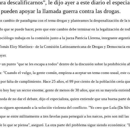
ra descalificarnos", le dijo ayer a este diario el especia
" pueden apoyar la llamada guerra contra las drogas.
n cambio de paradigma con el tema drogas y planteamos la despenalización de la 
lo que se puede hacer, pero que este cambio debe terminar en la legalización de toda
ociólogo trabaja en la comisión junto a la jueza Patricia Llerena, integrante argen
or Tomás Eloy Martínez– de la Comisión Latinoamericana de Drogas y Democracia en
ayer.
un punto "que se les escapa a todos" dentro de la discusión sobre la prohibición ab
ta: "Cuando el vulgo, la gente común, empieza a aceptar un tema como usual, este ca
por falta de cumplimiento. Hace 25 años, el 99 por ciento de la población creía qu
ro hoy hay un sector enorme, gente de menos de 30 años, que en su mayoría entiend
da de no dar el debate, dijo el especialista, quien entiende que una buena parte de
s siguen apostando a la solución violenta del conflicto. "Yo creo que Lula (Da Silv
que se entre militarmente a tres favelas para perseguir a los narcos, pero son mil las
e lo que se piensa", aseguró. La otra parte del problema sigue siendo económica: "