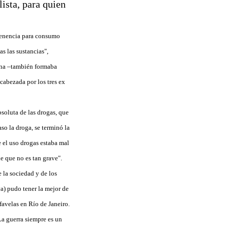
lista, para quien
tenencia para consumo
s las sustancias",
tina –también formaba
cabezada por los tres ex
soluta de las drogas, que
so la droga, se terminó la
e el uso drogas estaba mal
e que no es tan grave".
 la sociedad y de los
a) pudo tener la mejor de
 favelas en Río de Janeiro.
La guerra siempre es un