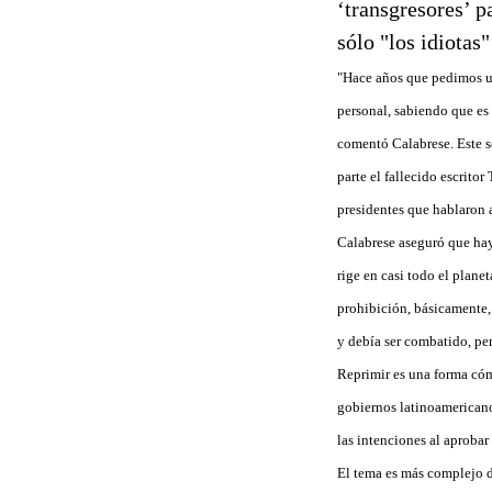
‘transgresores’ pa
sólo "los idiotas
"Hace años que pedimos u
personal, sabiendo que es 
comentó Calabrese. Este s
parte el fallecido escrit
presidentes que hablaron 
Calabrese aseguró que hay 
rige en casi todo el plane
prohibición, básicamente, 
y debía ser combatido, pe
Reprimir es una forma cómo
gobiernos latinoamericano
las intenciones al aprobar 
El tema es más complejo d