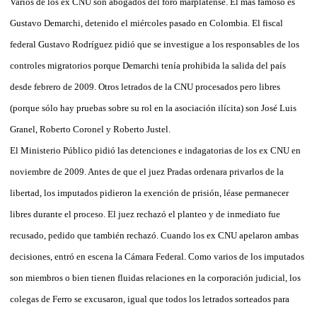
Varios de los ex CNU son abogados del foro marplatense. El más famoso es
Gustavo Demarchi, detenido el miércoles pasado en Colombia. El fiscal
federal Gustavo Rodríguez pidió que se investigue a los responsables de los
controles migratorios porque Demarchi tenía prohibida la salida del país
desde febrero de 2009. Otros letrados de la CNU procesados pero libres
(porque sólo hay pruebas sobre su rol en la asociación ilícita) son José Luis
Granel, Roberto Coronel y Roberto Justel.
El Ministerio Público pidió las detenciones e indagatorias de los ex CNU en
noviembre de 2009. Antes de que el juez Pradas ordenara privarlos de la
libertad, los imputados pidieron la exención de prisión, léase permanecer
libres durante el proceso. El juez rechazó el planteo y de inmediato fue
recusado, pedido que también rechazó. Cuando los ex CNU apelaron ambas
decisiones, entró en escena la Cámara Federal. Como varios de los imputados
son miembros o bien tienen fluidas relaciones en la corporación judicial, los
colegas de Ferro se excusaron, igual que todos los letrados sorteados para