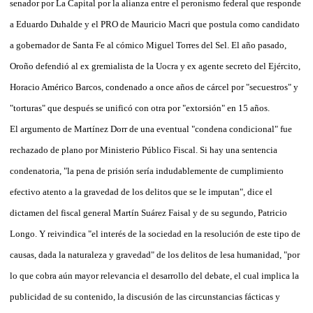
senador por La Capital por la alianza entre el peronismo federal que responde
a Eduardo Duhalde y el PRO de Mauricio Macri que postula como candidato
a gobernador de Santa Fe al cómico Miguel Torres del Sel. El año pasado,
Oroño defendió al ex gremialista de la Uocra y ex agente secreto del Ejército,
Horacio Américo Barcos, condenado a once años de cárcel por "secuestros" y
"torturas" que después se unificó con otra por "extorsión" en 15 años.
El argumento de Martínez Dorr de una eventual "condena condicional" fue
rechazado de plano por Ministerio Público Fiscal. Si hay una sentencia
condenatoria, "la pena de prisión sería indudablemente de cumplimiento
efectivo atento a la gravedad de los delitos que se le imputan", dice el
dictamen del fiscal general Martín Suárez Faisal y de su segundo, Patricio
Longo. Y reivindica "el interés de la sociedad en la resolución de este tipo de
causas, dada la naturaleza y gravedad" de los delitos de lesa humanidad, "por
lo que cobra aún mayor relevancia el desarrollo del debate, el cual implica la
publicidad de su contenido, la discusión de las circunstancias fácticas y