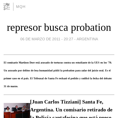
MQH
represor busca probation
06 DE MARZO DE 2011 - 20:27
-
ARGENTINA
El comisario Martínez Dorr está acusado de torturas contra un estudiante de la UES en los ’70.
Un acusado por delitos de lesa humanidad pidió la probation para zafar del juicio oral. Es el
primer caso en el país. El Tribunal de Santa Fe rechazó el pedido y ratificó la fecha del debate:
31 de marzo.
[Juan Carlos Tizziani] Santa Fe,
Argentina. Un comisario retirado de
la Policía santafesina que está preso