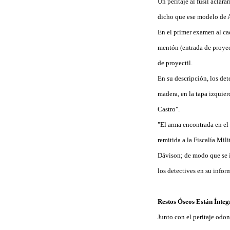
Un peritaje al fusil aclar
dicho que ese modelo de AK
En el primer examen al cad
mentón (entrada de proyecti
de proyectil.
En su descripción, los det
madera, en la tapa izquier
Castro".
"El arma encontrada en el 
remitida a la Fiscalía Mil
Dávison; de modo que se i
los detectives en su infor
Restos Óseos Están Ínteg
Junto con el peritaje odo