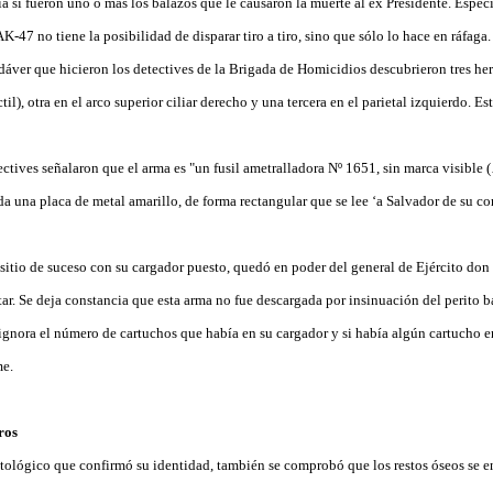
aría si fueron uno o más los balazos que le causaron la muerte al ex Presidente. Espec
-47 no tiene la posibilidad de disparar tiro a tiro, sino que sólo lo hace en ráfaga.
áver que hicieron los detectives de la Brigada de Homicidios descubrieron tres her
l), otra en el arco superior ciliar derecho y una tercera en el parietal izquierdo. Es
ectives señalaron que el arma es "un fusil ametralladora Nº 1651, sin marca visible 
da una placa de metal amarillo, de forma rectangular que se lee ‘a Salvador de su c
sitio de suceso con su cargador puesto, quedó en poder del general de Ejército don J
itar. Se deja constancia que esta arma no fue descargada por insinuación del perito ba
gnora el número de cartuchos que había en su cargador y si había algún cartucho e
me.
ros
ntológico que confirmó su identidad, también se comprobó que los restos óseos se e