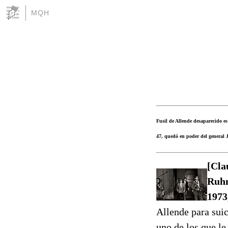
MQH
Fusil de Allende desaparecido es
47, quedó en poder del general J
[Cla
Ruhm
1973
Allende para suic
uno de los que le