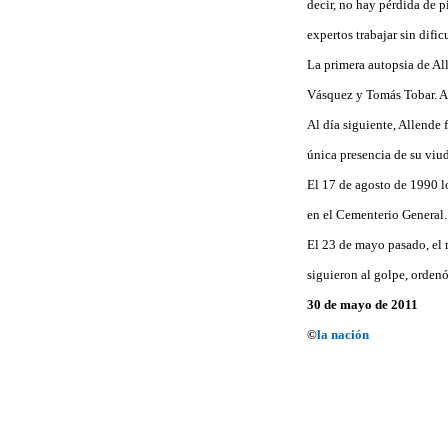
decir, no hay pérdida de 
expertos trabajar sin difi
La primera autopsia de All
Vásquez y Tomás Tobar. A
Al día siguiente, Allende 
única presencia de su viu
El 17 de agosto de 1990 l
en el Cementerio General.
El 23 de mayo pasado, el 
siguieron al golpe, ordenó
30 de mayo de 2011
©
la nación