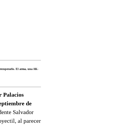
a recuperarlo. El arma, una AK-
r Palacios
septiembre de
dente Salvador
yectil, al parecer