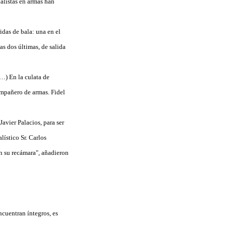
ialistas en armas han
idas de bala: una en el
tas dos últimas, de salida
(…) En la culata de
ompañero de armas. Fidel
avier Palacios, para ser
lístico Sr. Carlos
n su recámara", añadieron
ncuentran íntegros, es