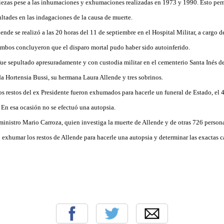
piezas pese a las inhumaciones y exhumaciones realizadas en 1973 y 1990. Esto perm
cultades en las indagaciones de la causa de muerte.
ende se realizó a las 20 horas del 11 de septiembre en el Hospital Militar, a cargo d
mbos concluyeron que el disparo mortal pudo haber sido autoinferido.
fue sepultado apresuradamente y con custodia militar en el cementerio Santa Inés de
da Hortensia Bussi, su hermana Laura Allende y tres sobrinos.
os restos del ex Presidente fueron exhumados para hacerle un funeral de Estado, el 
 En esa ocasión no se efectuó una autopsia.
ministro Mario Carroza, quien investiga la muerte de Allende y de otras 726 persona
 exhumar los restos de Allende para hacerle una autopsia y determinar las exactas c