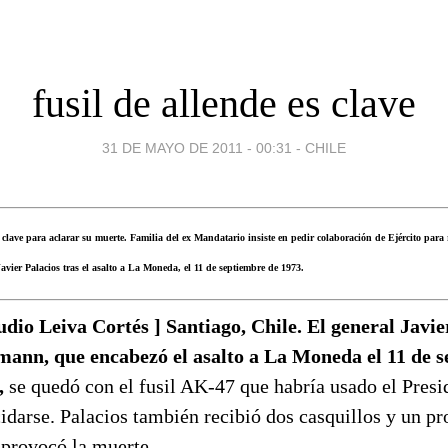
fusil de allende es clave
31 DE MAYO DE 2011 - 00:31
-
CHILE
 clave para aclarar su muerte. Familia del ex Mandatario insiste en pedir colaboración de Ejército par
avier Palacios tras el asalto a La Moneda, el 11 de septiembre de 1973.
udio Leiva Cortés ] Santiago, Chile. El general Javie
ann, que encabezó el asalto a La Moneda el 11 de 
,
se quedó con el fusil AK-47 que habría usado el Presi
idarse. Palacios también recibió dos casquillos y un pro
 provocó la muerte.