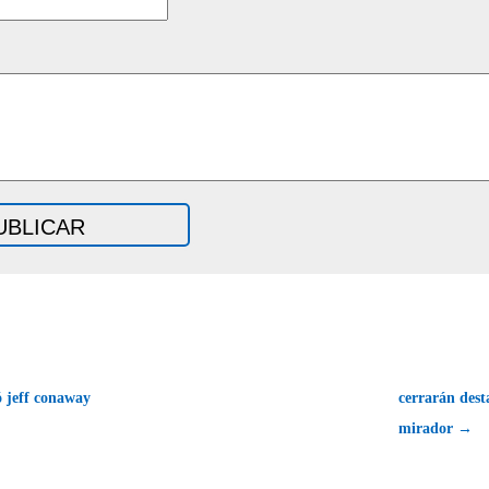
 jeff conaway
cerrarán des
mirador →