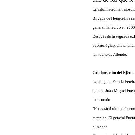
La información al respecto
Brigada de Homicidios in
general, fallecido en 2006
Después de la segunda exh
odontológico, ahora la fam
la muerte de Allende.
Colaboración del Ejérci
La abogada Pamela Pereira,
general Juan Miguel Fuente
institución.
"No es fácil obtener la co
cumplan. El general Fuent
humanos.