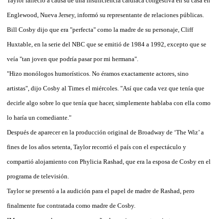
Taylor falleció a causa de una insuficiencia cardiaca congestiva en su casa en
Englewood, Nueva Jersey, informó su representante de relaciones públicas.
Bill Cosby dijo que era "perfecta" como la madre de su personaje, Cliff
Huxtable, en la serie del NBC que se emitió de 1984 a 1992, excepto que se
veía "tan joven que podría pasar por mi hermana".
"Hizo monólogos humorísticos. No éramos exactamente actores, sino
artistas", dijo Cosby al Times el miércoles. "Así que cada vez que tenía que
decirle algo sobre lo que tenía que hacer, simplemente hablaba con ella como
lo haría un comediante."
Después de aparecer en la producción original de Broadway de ‘The Wiz’ a
fines de los años setenta, Taylor recorrió el país con el espectáculo y
compartió alojamiento con Phylicia Rashad, que era la esposa de Cosby en el
programa de televisión.
Taylor se presentó a la audición para el papel de madre de Rashad, pero
finalmente fue contratada como madre de Cosby.