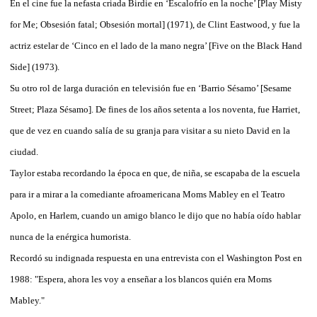
En el cine fue la nefasta criada Birdie en ‘Escalofrío en la noche’ [Play Misty
for Me; Obsesión fatal; Obsesión mortal] (1971), de Clint Eastwood, y fue la
actriz estelar de ‘Cinco en el lado de la mano negra’ [Five on the Black Hand
Side] (1973).
Su otro rol de larga duración en televisión fue en ‘Barrio Sésamo’ [Sesame
Street; Plaza Sésamo]. De fines de los años setenta a los noventa, fue Harriet,
que de vez en cuando salía de su granja para visitar a su nieto David en la
ciudad.
Taylor estaba recordando la época en que, de niña, se escapaba de la escuela
para ir a mirar a la comediante afroamericana Moms Mabley en el Teatro
Apolo, en Harlem, cuando un amigo blanco le dijo que no había oído hablar
nunca de la enérgica humorista.
Recordó su indignada respuesta en una entrevista con el Washington Post en
1988: "Espera, ahora les voy a enseñar a los blancos quién era Moms
Mabley."