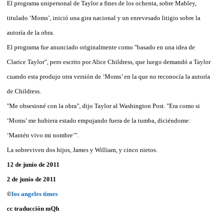
El programa unipersonal de Taylor a fines de los ochenta, sobre Mabley,
titulado ‘Moms’, inició una gira nacional y un enrevesado litigio sobre la
autoría de la obra.
El programa fue anunciado originalmente como "basado en una idea de
Clarice Taylor", pero escrito por Alice Childress, que luego demandó a Taylor
cuando esta produjo otra versión de ‘Moms’ en la que no reconocía la autoría
de Childress.
"Me obsesioné con la obra", dijo Taylor al Washington Post. "Era como si
‘Moms’ me hubiera estado empujando fuera de la tumba, diciéndome:
‘Mantén vivo mi nombre’".
La sobreviven dos hijos, James y William, y cinco nietos.
12 de junio de 2011
2 de junio de 2011
©
los angeles times
cc traducción mQh