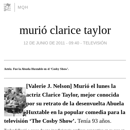
MQH
murió clarice taylor
12 DE JUNIO DE 2011 - 09:40
-
TELEVISIÓN
Actriz. Fue la Abuela Huxtable en el ‘Cosby Show’.
[Valerie J. Nelson] Murió el lunes la
actriz Clarice Taylor, mejor conocida
por su retrato de la desenvuelta Abuela
Huxtable en la popular comedia para la
televisión ‘The Cosby Show’.
Tenía 93 años.