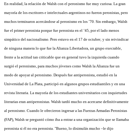
En realidad, la relación de Walsh con el peronismo fue muy curiosa. La gran
mayoría de los escritores e intelectuales argentinos no fueron peronistas, pero
muchos terminaron acercándose al peronismo en los ’70. Sin embargo, Walsh
fue el primer peronista porque fue peronista en el ’45, por el lado menos
simpático del nacionalismo. Pero estuvo en el 17 de octubre; y sin reivindicar
de ninguna manera lo que fue la Alianza Libertadora, un grupo execrable,
frente a la actitud tan criticable que en general tuvo la izquierda cuando
surgió el peronismo, para muchos jóvenes como Walsh la Alianza fue un
modo de apoyar al peronismo. Después fue antiperonista, estudió en la
Universidad de La Plata, participó en algunos grupos estudiantiles y en una
revista literaria. La mayoría de los estudiantes universitarios con inquietudes
literarias eran antiperonistas. Walsh tardó mucho en acercarse definitivamente
al peronismo. Cuando le ofrecieron ingresar a las Fuerzas Armadas Peronistas
(FAP), Walsh se preguntó cómo iba a entrar a una organización que se llamaba
peronista si él no era peronista. "Bueno, lo disimulás mucho –le dijo