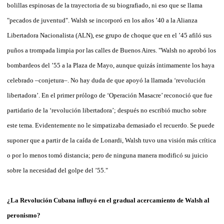
bolillas espinosas de la trayectoria de su biografiado, ni eso que se llama
"pecados de juventud". Walsh se incorporó en los años ’40 a la Alianza
Libertadora Nacionalista (ALN), ese grupo de choque que en el ’45 afiló sus
puños a trompada limpia por las calles de Buenos Aires. "Walsh no aprobó los
bombardeos del ’55 a la Plaza de Mayo, aunque quizás íntimamente los haya
celebrado –conjetura–. No hay duda de que apoyó la llamada ‘revolución
libertadora’. En el primer prólogo de ‘Operación Masacre’ reconoció que fue
partidario de la ‘revolución libertadora’; después no escribió mucho sobre
este tema. Evidentemente no le simpatizaba demasiado el recuerdo. Se puede
suponer que a partir de la caída de Lonardi, Walsh tuvo una visión más crítica
o por lo menos tomó distancia; pero de ninguna manera modificó su juicio
sobre la necesidad del golpe del ’55."
¿La Revolución Cubana influyó en el gradual acercamiento de Walsh al
peronismo?