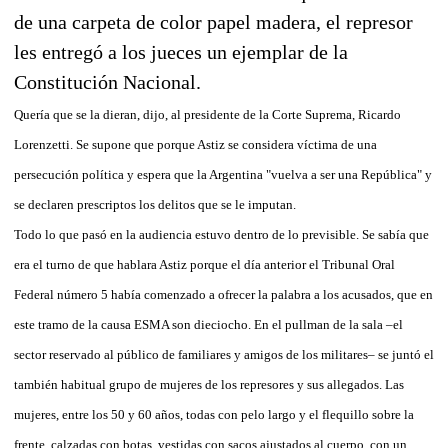
de una carpeta de color papel madera, el represor
les entregó a los jueces un ejemplar de la
Constitución Nacional.
Quería que se la dieran, dijo, al presidente de la Corte Suprema, Ricardo
Lorenzetti. Se supone que porque Astiz se considera víctima de una
persecución política y espera que la Argentina "vuelva a ser una República" y
se declaren prescriptos los delitos que se le imputan.
Todo lo que pasó en la audiencia estuvo dentro de lo previsible. Se sabía que
era el turno de que hablara Astiz porque el día anterior el Tribunal Oral
Federal número 5 había comenzado a ofrecer la palabra a los acusados, que en
este tramo de la causa ESMA son dieciocho. En el pullman de la sala –el
sector reservado al público de familiares y amigos de los militares– se juntó el
también habitual grupo de mujeres de los represores y sus allegados. Las
mujeres, entre los 50 y 60 años, todas con pelo largo y el flequillo sobre la
frente, calzadas con botas, vestidas con sacos ajustados al cuerpo, con un