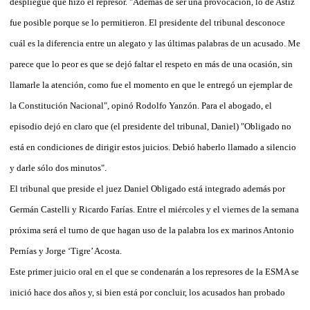
despliegue que hizo el represor. "Además de ser una provocación, lo de Astiz
fue posible porque se lo permitieron. El presidente del tribunal desconoce
cuál es la diferencia entre un alegato y las últimas palabras de un acusado. Me
parece que lo peor es que se dejó faltar el respeto en más de una ocasión, sin
llamarle la atención, como fue el momento en que le entregó un ejemplar de
la Constitución Nacional", opinó Rodolfo Yanzón. Para el abogado, el
episodio dejó en claro que (el presidente del tribunal, Daniel) "Obligado no
está en condiciones de dirigir estos juicios. Debió haberlo llamado a silencio
y darle sólo dos minutos".
El tribunal que preside el juez Daniel Obligado está integrado además por
Germán Castelli y Ricardo Farías. Entre el miércoles y el viernes de la semana
próxima será el turno de que hagan uso de la palabra los ex marinos Antonio
Pernías y Jorge ‘Tigre’ Acosta.
Este primer juicio oral en el que se condenarán a los represores de la ESMA se
inició hace dos años y, si bien está por concluir, los acusados han probado