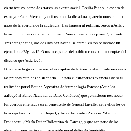
cierto festivo, como de estar en un evento social. Cecilia Pando, la esposa del
ex mayor Pedro Mercado y defensora de la dictadura, apareció unos minutos
antes de la apertura de la audiencia. Tras ingresar al pullman, buscó a Astiz y
le mandó un beso a través del vidrio. "¡Nunca vine tan temprano!", comentó.
Tres octogenarios, dos de ellos con bastón, se entretuvieron pasándose un
ejemplar de Página/12. Otros integrantes del público contaban con copias del
discurso que Astiz leyó.
Durante su larga exposición, el ex capitán de la Armada aludió sólo una vez a
las pruebas reunidas en su contra. Fue para cuestionar los exámenes de ADN
realizados por el Equipo Argentino de Antropología Forense (Astiz los
atribuyó al Banco Nacional de Datos Genéticos) que permitieron reconocer
los cuerpos enterrados en el cementerio de General Lavalle, entre ellos los de
la monja francesa Leonie Duquet, y los de las madres Azucena Villaflor de
Devincenti y María Esther Ballestrino de Careaga, y que son parte de los
elementos que sostienen la acusación por el delito de homicidio.