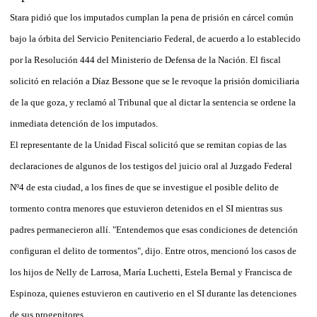
Stara pidió que los imputados cumplan la pena de prisión en cárcel común
bajo la órbita del Servicio Penitenciario Federal, de acuerdo a lo establecido
por la Resolución 444 del Ministerio de Defensa de la Nación. El fiscal
solicitó en relación a Díaz Bessone que se le revoque la prisión domiciliaria
de la que goza, y reclamó al Tribunal que al dictar la sentencia se ordene la
inmediata detención de los imputados.
El representante de la Unidad Fiscal solicitó que se remitan copias de las
declaraciones de algunos de los testigos del juicio oral al Juzgado Federal
Nº4 de esta ciudad, a los fines de que se investigue el posible delito de
tormento contra menores que estuvieron detenidos en el SI mientras sus
padres permanecieron allí. "Entendemos que esas condiciones de detención
configuran el delito de tormentos", dijo. Entre otros, mencionó los casos de
los hijos de Nelly de Larrosa, María Luchetti, Estela Bernal y Francisca de
Espinoza, quienes estuvieron en cautiverio en el SI durante las detenciones
de sus progenitores.