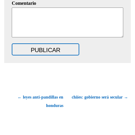
Comentario
← leyes anti-pandillas en
chiíes: gobierno será secular →
honduras