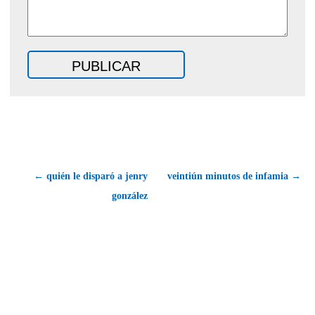
← quién le disparó a jenry
veintiún minutos de infamia →
gonzález