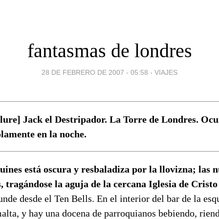
fantasmas de londres
28 DE FEBRERO DE 2007 - 05:58
-
VIAJES
re] Jack el Destripador. La Torre de Londres. Ocu
olamente en la noche.
uines está oscura y resbaladiza por la llovizna; las 
, tragándose la aguja de la cercana Iglesia de Crist
unde desde el Ten Bells. En el interior del bar de la esq
malta, y hay una docena de parroquianos bebiendo, rie