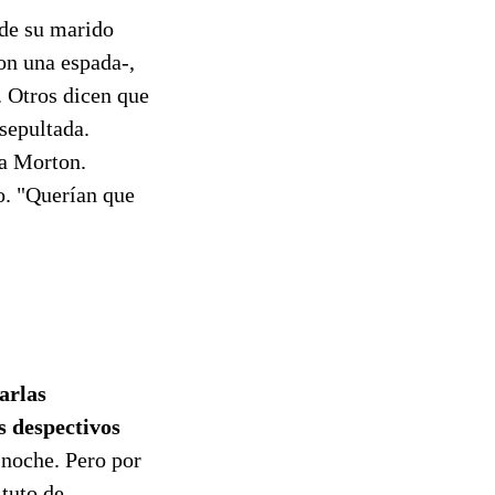
 de su marido
on una espada-,
. Otros dicen que
 sepultada.
ra Morton.
o. "Querían que
arlas
s despectivos
noche. Pero por
ituto de