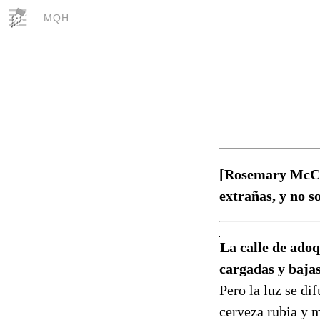
MQH
[Rosemary McClu
extrañas, y no s
La calle de adoq
cargadas y bajas
Pero la luz se dif
cerveza rubia y 