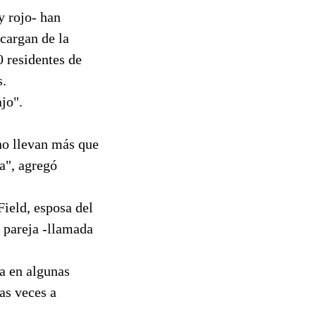
y rojo- han
ncargan de la
0 residentes de
s.
jo".
no llevan más que
a", agregó
Field, esposa del
a pareja -llamada
a en algunas
as veces a