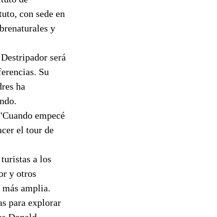
tuto, con sede en
obrenaturales y
l Destripador será
ferencias. Su
dres ha
endo.
a. "Cuando empecé
cer el tour de
turistas a los
or y otros
s más amplia.
as para explorar
 es Donald