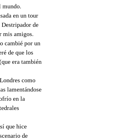
el mundo.
asada en un tour
 Destripador de
r mis amigos.
lo cambié por un
eré de que los
 (que era también
e Londres como
smas lamentándose
ofrío en la
tedrales
así que hice
escenario de