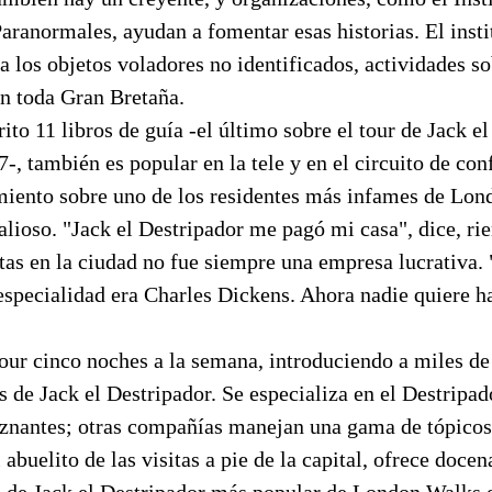
aranormales, ayudan a fomentar esas historias. El insti
a los objetos voladores no identificados, actividades s
n toda Gran Bretaña.
rito 11 libros de guía -el último sobre el tour de Jack e
-, también es popular en la tele y en el circuito de con
miento sobre uno de los residentes más infames de Lon
lioso. "Jack el Destripador me pagó mi casa", dice, ri
istas en la ciudad no fue siempre una empresa lucrativ
specialidad era Charles Dickens. Ahora nadie quiere ha
our cinco noches a la semana, introduciendo a miles de 
 de Jack el Destripador. Se especializa en el Destripad
uznantes; otras compañías manejan una gama de tópico
abuelito de las visitas a pie de la capital, ofrece docen
ía de Jack el Destripador más popular de London Walks