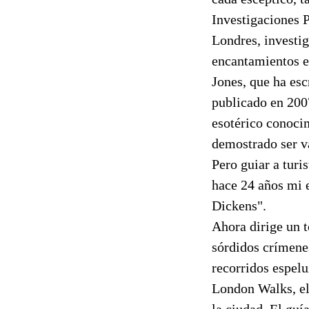
Investigaciones P
Londres, investig
encantamientos e
Jones, que ha esc
publicado en 2007
esotérico conoci
demostrado ser va
Pero guiar a tur
hace 24 años mi e
Dickens".
Ahora dirige un t
sórdidos crímenes
recorridos espel
London Walks, el 
la ciudad. El gu