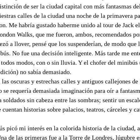
 distinción de ser la ciudad capital con más fantasmas d
niestras calles de la ciudad una noche de la primavera p
n. Me habría gustado haberme unido al tour de Jack el
 London Walks, que me fueron, ambos, recomendados po
zó a llover, pensé que los suspenderían, de modo que 
bús. No fue una decisión inteligente. Más tarde me ent
 todos modos, con o sin lluvia. Y el chofer del minibús
edición) no sabía demasiado.
las oscuras y estrechas calles y antiguos callejones d
no se requería demasiada imaginación para oír a fanta
 a soldados sin cabeza entre las sombras; sentir un escal
 cuentan historias sobre palacios, teatros, cárceles y ca
ús picó mi interés en la colorida historia de la ciudad, 
Una de las primeras fue a la Torre de Londres, lúgubre 