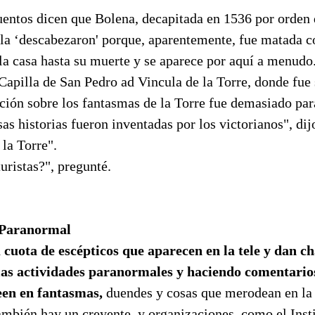
entos dicen que Bolena, decapitada en 1536 por orden
 la ‘descabezaron' porque, aparentemente, fue matada c
la casa hasta su muerte y se aparece por aquí a menudo
 Capilla de San Pedro ad Vincula de la Torre, donde fue
ción sobre los fantasmas de la Torre fue demasiado pa
s historias fueron inventadas por los victorianos", dij
 la Torre".
turistas?", pregunté.
 Paranormal
 cuota de escépticos que aparecen en la tele y dan ch
las actividades paranormales y haciendo comentario
een en fantasmas,
duendes y cosas que merodean en la 
ambién hay un creyente, y organizaciones, como el Inst