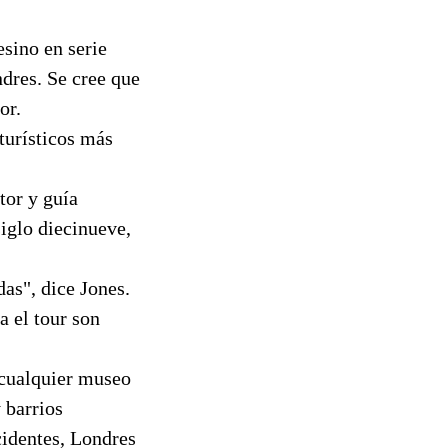
esino en serie
dres. Se cree que
or.
 turísticos más
tor y guía
siglo diecinueve,
as", dice Jones.
a el tour son
 cualquier museo
 barrios
cidentes, Londres