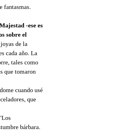
de fantasmas.
 Majestad -ese es
s sobre el
 joyas de la
tes cada año. La
orre, tales como
es que tomaron
éndome cuando usé
 celadores, que
 "Los
stumbre bárbara.