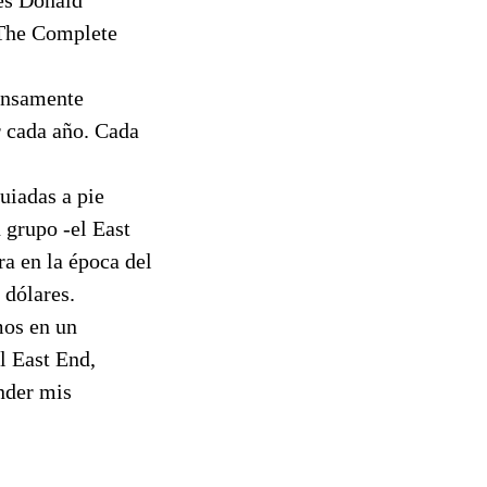
‘The Complete
mensamente
r cada año. Cada
uiadas a pie
 grupo -el East
a en la época del
 dólares.
mos en un
l East End,
nder mis