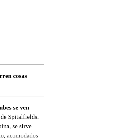
rren cosas
nubes se ven
o
de Spitalfields.
uina, se sirve
ndo, acomodados