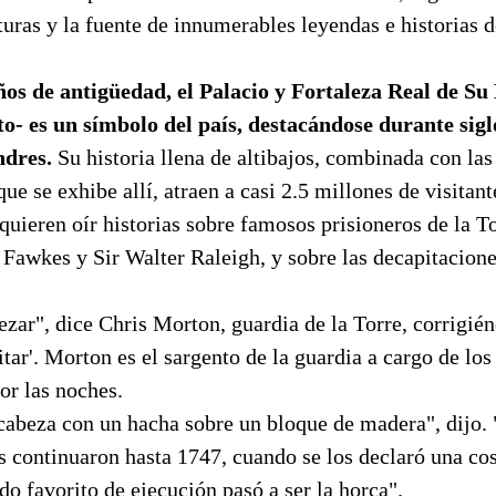
turas y la fuente de innumerables leyendas e historias 
ños de antigüedad, el Palacio y Fortaleza Real de Su
to- es un símbolo del país,
destacándose durante siglo
ndres.
Su historia llena de altibajos, combinada con las
que se exhibe allí, atraen a casi 2.5 millones de visitan
quieren oír historias sobre famosos prisioneros de la T
Fawkes y Sir Walter Raleigh, y sobre las decapitacion
ezar", dice Chris Morton, guardia de la Torre, corrigi
itar'. Morton es el sargento de la guardia a cargo de los
por las noches.
 cabeza con un hacha sobre un bloque de madera", dijo.
 continuaron hasta 1747, cuando se los declaró una co
o favorito de ejecución pasó a ser la horca".