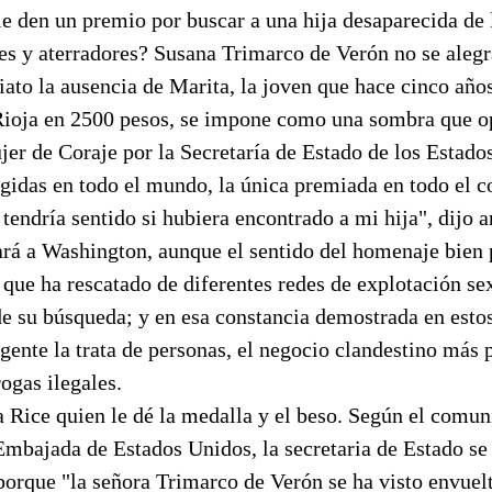
le den un premio por buscar a una hija desaparecida de 
es y aterradores? Susana Trimarco de Verón no se alegr
iato la ausencia de Marita, la joven que hace cinco año
Rioja en 2500 pesos, se impone como una sombra que op
er de Coraje por la Secretaría de Estado de los Estado
egidas en todo el mundo, la única premiada en todo el c
tendría sentido si hubiera encontrado a mi hija", dijo a
ará a Washington, aunque el sentido del homenaje bien 
 que ha rescatado de diferentes redes de explotación se
de su búsqueda; y en esa constancia demostrada en esto
rgente la trata de personas, el negocio clandestino más
rogas ilegales.
 Rice quien le dé la medalla y el beso. Según el comu
Embajada de Estados Unidos, la secretaria de Estado se
porque "la señora Trimarco de Verón se ha visto envuel