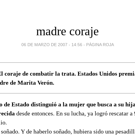
madre coraje
06 DE MARZO DE 2007 - 14:56
-
PÁGINA ROJA
l coraje de combatir la trata. Estados Unidos prem
dre de Marita Verón.
 de Estado distinguió a la mujer que busca a su hij
recida
desde entonces. En su lucha, ya logró rescatar a 
io.
 soñado. Y de haberlo soñado, hubiera sido una pesadil