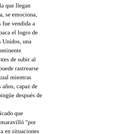
la que llegan
a, se emociona,
s fue vendida a
aca el logro de
s Unidos, una
ontinente
ntes de subir al
puede rastrearse
xual mientras
s años, capaz de
 pingüe después de
nicado que
 maravilló "por
ta en situaciones