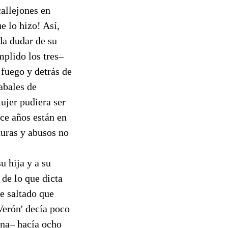
callejones en
e lo hizo! Así,
da dudar de su
plido los tres–
 fuego y detrás de
abales de
ujer pudiera ser
ce años están en
turas y abusos no
u hija y a su
 de lo que dicta
te saltado que
Verón' decía poco
na– hacía ocho