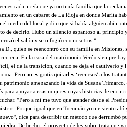
ecuestrada, creía que ya no tenía familia que la reclama
amiento en un cabaret de La Rioja en donde Marita habí
 el medio del local y dijo que si había alguien ahí cont
o de decirlo. Hubo un silencio espantoso al principio 
 cruzó el salón y se refugió con nosotros."
a D., quien se reencontró con su familia en Misiones, 
 centena. En la casa del matrimonio Verón siempre hay 
il, el de la transición, cuando se deja el cautiverio y 
noma. Pero no es gratis quitarles ‘recursos' a los tratan
su patrimonio amenazando la vida de Susana Trimarco, 
ís para apoyar a esas mujeres cuyas historias de encier
cuchar. "Pero a mí me tuvo que atender desde el Preside
nistros. Porque igual que en Tucumán yo me siento ahí 
uevo", dice para describir un método que derrumbó pu
 piedra. De hecho, el proyecto de ley sobre trata que ya