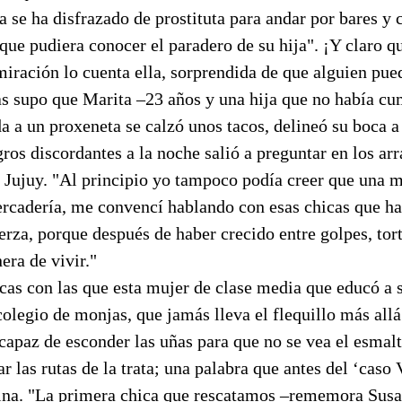
ta se ha disfrazado de prostituta para andar por bares y 
que pudiera conocer el paradero de su hija". ¡Y claro qu
iración lo cuenta ella, sorprendida de que alguien pue
s supo que Marita –23 años y una hija que no había cum
a a un proxeneta se calzó unos tacos, delineó su boca a
ros discordantes a la noche salió a preguntar en los arr
 Jujuy. "Al principio yo tampoco podía creer que una m
cadería, me convencí hablando con esas chicas que ha
fuerza, porque después de haber crecido entre golpes, tor
era de vivir."
cas con las que esta mujer de clase media que educó a s
 colegio de monjas, que jamás lleva el flequillo más allá
 capaz de esconder las uñas para que no se vea el esmal
 las rutas de la trata; una palabra que antes del ‘caso 
ina. "La primera chica que rescatamos –rememora Susa