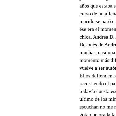
años que estaba s
curso de un allan
marido se paró en
ése era el moment
chica, Andrea D.,
Después de Andre
muchas, casi una
momento más difíc
vuelve a ser autó
Ellos defienden 
recorriendo el pa
todavía cuesta es
último de los mi
escuchan no me m
gota que orada la