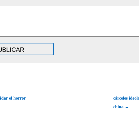
idar el horror
cárceles ideol
china →