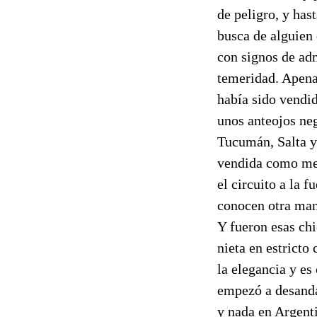
de peligro, y has
busca de alguien 
con signos de adm
temeridad. Apena
había sido vendid
unos anteojos neg
Tucumán, Salta y
vendida como mer
el circuito a la 
conocen otra man
Y fueron esas chi
nieta en estricto
la elegancia y es
empezó a desandar
y nada en Argent