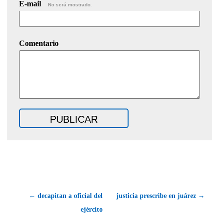
E-mail
No será mostrado.
Comentario
← decapitan a oficial del
justicia prescribe en juárez →
ejército