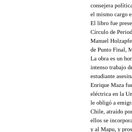
consejera políti
el mismo cargo e
El libro fue pres
Círculo de Period
Manuel Holzapfel
de Punto Final, M
La obra es un ho
intenso trabajo d
estudiante asesin
Enrique Maza fue
eléctrica en la U
le obligó a emig
Chile, atraído p
ellos se incorpor
y al Mapu, y pros