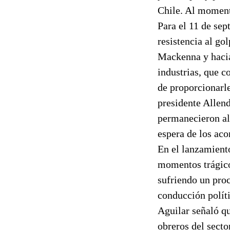
Chile. Al moment
Para el 11 de sep
resistencia al go
Mackenna y hacia 
industrias, que c
de proporcionarle
presidente Allen
permanecieron al 
espera de los aco
En el lanzamiento
momentos trágico
sufriendo un proc
conducción políti
Aguilar señaló q
obreros del secto