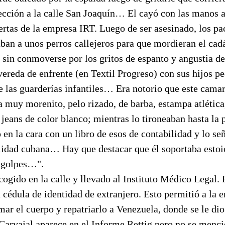
cción a la calle San Joaquín… El cayó con las manos a
uertas de la empresa IRT. Luego de ser asesinado, los p
ban a unos perros callejeros para que mordieran el cad
, sin conmoverse por los gritos de espanto y angustia d
vereda de enfrente (en Textil Progreso) con sus hijos 
e las guarderías infantiles… Era notorio que este cama
ra muy morenito, pelo rizado, de barba, estampa atlética
 jeans de color blanco; mientras lo tironeaban hasta la 
en la cara con un libro de esos de contabilidad y lo señ
idad cubana… Hay que destacar que él soportaba esto
s golpes…".
cogido en la calle y llevado al Instituto Médico Legal. 
 cédula de identidad de extranjero. Esto permitió a la
ar el cuerpo y repatriarlo a Venezuela, donde se le dio
Carvajal aparece en el Informe Rettig pero no se menci