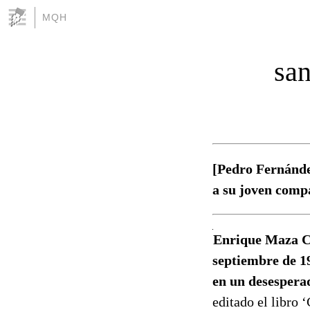
MQH
san
[Pedro Fernández
a su joven compa
Enrique Maza Ca
septiembre de 1
en un desespera
editado el libro 