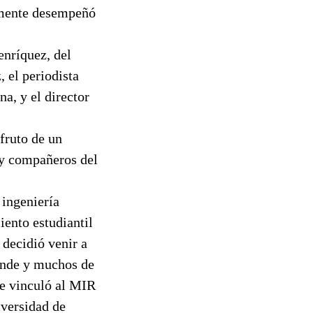
ormente desempeñó
enríquez, del
, el periodista
a, y el director
fruto de un
s y compañeros del
 ingeniería
iento estudiantil
 decidió venir a
lende y muchos de
se vinculó al MIR
iversidad de