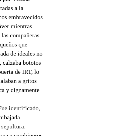
tadas a la
acos embravecidos
áver mientras
e las compañeras
pequeños que
rada de ideales no
, calzaba bototos
puerta de IRT, lo
alaban a gritos
ica y dignamente
Fue identificado,
 embajada
 sepultura.
ona a carabineros