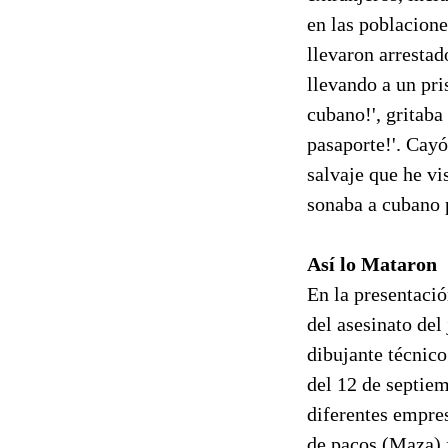
en las poblacione
llevaron arrestad
llevando a un pri
cubano!', gritab
pasaporte!'. Cayó
salvaje que he vi
sonaba a cubano p
Así lo Mataron
En la presentació
del asesinato de
dibujante técnic
del 12 de septiem
diferentes empre
de pacos (Maza) f