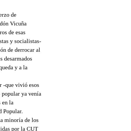
erzo de
ordón Vicuña
ros de esas
tas y socialistas-
ón de derrocar al
res desarmados
queda y a la
r -que vivió esos
 popular ya venía
 en la
d Popular.
a minoría de los
tidas por la CUT