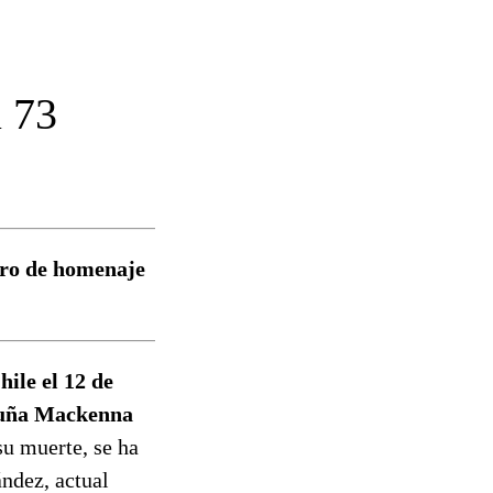
l 73
ibro de homenaje
ile el 12 de
icuña Mackenna
 su muerte, se ha
ndez, actual