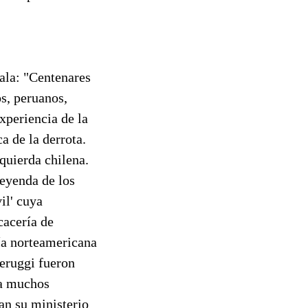
ala: "Centenares
s, peruanos,
xperiencia de la
a de la derrota.
quierda chilena.
leyenda de los
il' cuya
cacería de
nía norteamericana
eruggi fueron
ía muchos
an su ministerio