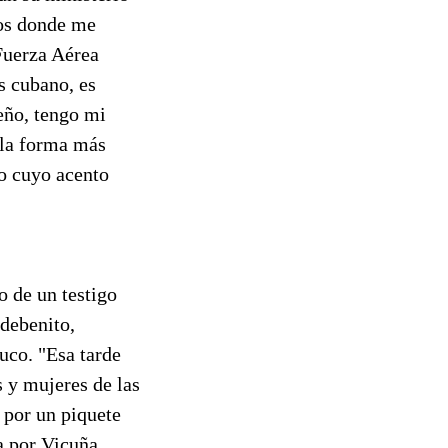
ros donde me
 Fuerza Aérea
s cubano, es
eño, tengo mi
 la forma más
ño cuyo acento
o de un testigo
ldebenito,
uco. "Esa tarde
 y mujeres de las
por un piquete
a por Vicuña