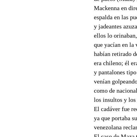
Mackenna en dire
espalda en las p
y jadeantes azuza
ellos lo orinaban
que yacían en la 
habían retirado d
era chileno; él e
y pantalones tipo
venían golpeando 
como de nacional
los insultos y lo
El cadáver fue re
ya que portaba su
venezolana reclam
El caso de Maza 