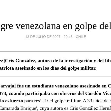
gre venezolana en golpe de
13 DE JULIO DE 2007 - 20:46
-
CHILE
]Cris González, autora de la investigación y del l
triota asesinado en los días del golpe militar.
rvajal fue un estudiante venezolano asesinado en Ch
973, cuando participaba con obreros del Cordón V
do esfuerzo
para resistir el golpe militar. A 33 años de
‘Camarada Enrique', cuya autora es Cris González Herná