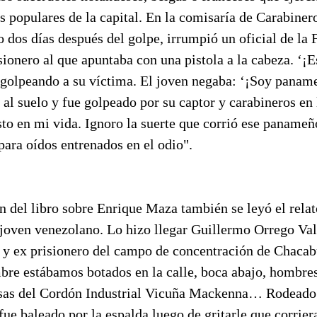
s populares de la capital. En la comisaría de Carabine
o dos días después del golpe, irrumpió un oficial de la
sionero al que apuntaba con una pistola a la cabeza. ‘¡E
a golpeando a su víctima. El joven negaba: ‘¡Soy panam
 al suelo y fue golpeado por su captor y carabineros en
sto en mi vida. Ignoro la suerte que corrió ese paname
ara oídos entrenados en el odio".
n del libro sobre Enrique Maza también se leyó el relat
l joven venezolano. Lo hizo llegar Guillermo Orrego Va
o y ex prisionero del campo de concentración de Chacab
bre estábamos botados en la calle, boca abajo, hombres
sas del Cordón Industrial Vicuña Mackenna… Rodeado 
ue baleado por la espalda luego de gritarle que corrier