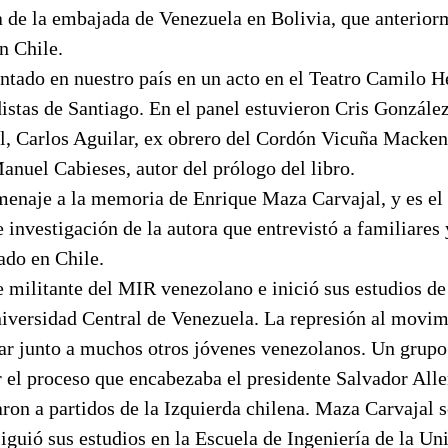
ca de la embajada de Venezuela en Bolivia, que anteri
n Chile.
entado en nuestro país en un acto en el Teatro Camilo H
istas de Santiago. En el panel estuvieron Cris González
, Carlos Aguilar, ex obrero del Cordón Vicuña Mackenn
anuel Cabieses, autor del prólogo del libro.
menaje a la memoria de Enrique Maza Carvajal, y es el 
e investigación de la autora que entrevistó a familiare
ado en Chile.
 militante del MIR venezolano e inició sus estudios de
niversidad Central de Venezuela. La represión al movim
rar junto a muchos otros jóvenes venezolanos. Un grupo
or el proceso que encabezaba el presidente Salvador Al
aron a partidos de la Izquierda chilena. Maza Carvajal 
iguió sus estudios en la Escuela de Ingeniería de la Un