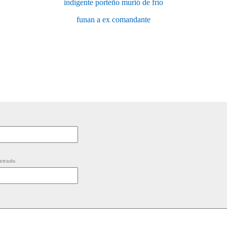
indigente porteño murió de frío
funan a ex comandante
strado.