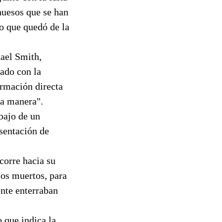
huesos que se han
co que quedó de la
hael Smith,
nado con la
rmación directa
tra manera".
bajo de un
sentación de
corre hacia su
los muertos, para
ente enterraban
o que indica la