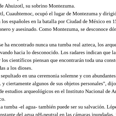
 de Ahuizotl, su sobrino Montezuma.
otl, Cuauhtemoc, ocupó el lugar de Montezuma y dirigió
a los españoles en la batalla por Ciudad de México en 
ionero y asesinado. Como Montezuma, se desconoce dón
se ha encontrado nunca una tumba real azteca, los arqu
avando hacia lo desconocido. Los radares indican que l
 los científicos piensan que encontrarán toda una const
as a los dioses.
 sepultado en una ceremonia solemne y con abundantes
.. y ciertamente algunos de sus objetos personales", dij
de estudios arqueológicos en el Instituto Nacional de A
co.
la tumba -el agua- también puede ser su salvación. Lóp
nstante del agua pH-neutral en las cámaras inundadas, j