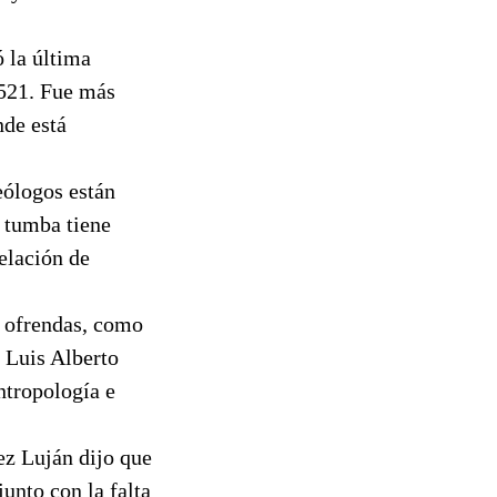
 la última
1521. Fue más
de está
eólogos están
a tumba tiene
elación de
 ofrendas, como
o Luis Alberto
ntropología e
ez Luján dijo que
unto con la falta