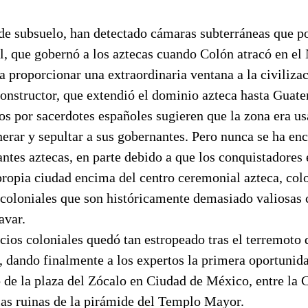
de subsuelo, han detectado cámaras subterráneas que po
tl, que gobernó a los aztecas cuando Colón atracó en e
a proporcionar una extraordinaria ventana a la civilizac
constructor, que extendió el dominio azteca hasta Guat
os por sacerdotes españoles sugieren que la zona era us
nerar y sepultar a sus gobernantes. Pero nunca se ha e
ntes aztecas, en parte debido a que los conquistadores
propia ciudad encima del centro ceremonial azteca, col
s coloniales que son históricamente demasiado valiosas
avar.
cios coloniales quedó tan estropeado tras el terremoto
, dando finalmente a los expertos la primera oportunid
o de la plaza del Zócalo en Ciudad de México, entre la 
las ruinas de la pirámide del Templo Mayor.