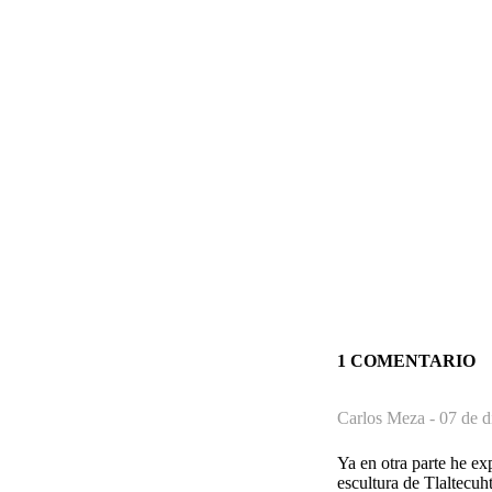
1 COMENTARIO
Carlos Meza -
07 de d
Ya en otra parte he ex
escultura de Tlaltecuh