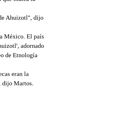
e Ahuizotl", dijo
a México. El país
huizotl', adornado
eo de Etnología
ecas eran la
, dijo Martos.