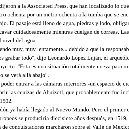
ijeron a la Associated Press, que han localizado lo que
tro ochenta por un metro ochenta a la tumba que se enc
jo. El pasaje está lleno de agua, piedras y lodo, obliga
xcavar cuidadosamente mientras cuelgan de correas. La
 nivel del agua.
endo muy, muy lentamente... debido a que la responsab
s grabar todo", dijo Leonardo López Luján, el arqueólo
oyecto. "Esta es una situación totalmente nueva para mí
 se verá allá abajo".
poder entrar a las cámaras interiores -un espacio de ci
rir las cenizas de Ahuizotl, que probablemente fue inc
 1502.
olón ya había llegado al Nuevo Mundo. Pero el primer c
uropeos se produciría diecisiete años después, en 1519
a de conquistadores marcharon sobre el Valle de Méxic