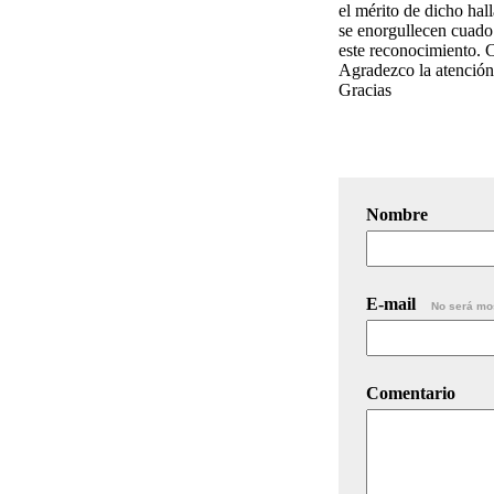
el mérito de dicho hal
se enorgullecen cuado 
este reconocimiento. 
Agradezco la atención 
Gracias
Nombre
E-mail
No será mo
Comentario