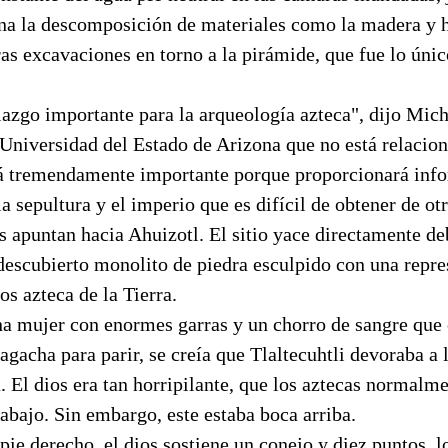
ena la descomposición de materiales como la madera y 
as excavaciones en torno a la pirámide, que fue lo úni
lazgo importante para la arqueología azteca", dijo Mic
 Universidad del Estado de Arizona que no está relacio
á tremendamente importante porque proporcionará info
 la sepultura y el imperio que es difícil de obtener de o
s apuntan hacia Ahuizotl. El sitio yace directamente de
descubierto monolito de piedra esculpido con una repre
ios azteca de la Tierra.
a mujer con enormes garras y un chorro de sangre que 
agacha para parir, se creía que Tlaltecuhtli devoraba a 
. El dios era tan horripilante, que los aztecas normalm
 abajo. Sin embargo, este estaba boca arriba.
 pie derecho, el dios sostiene un conejo y diez puntos, l