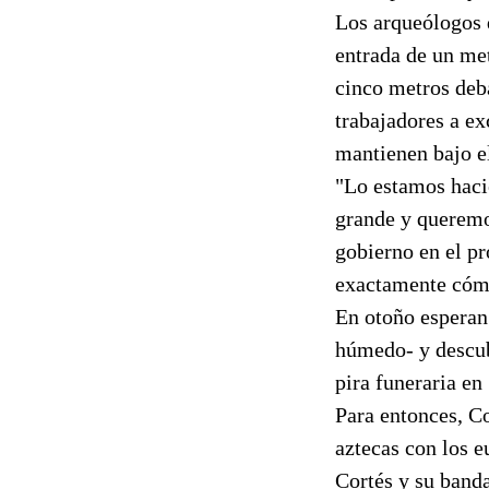
Los arqueólogos d
entrada de un me
cinco metros deba
trabajadores a e
mantienen bajo el
"Lo estamos haci
grande y queremo
gobierno en el pr
exactamente cómo
En otoño esperan 
húmedo- y descub
pira funeraria en
Para entonces, C
aztecas con los e
Cortés y su band