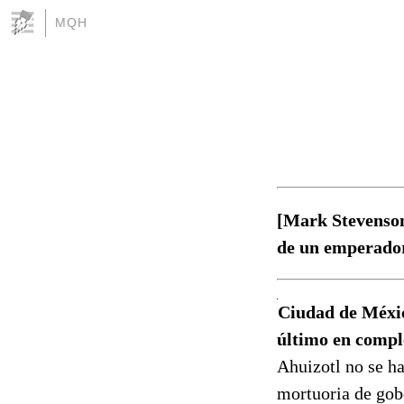
MQH
[Mark Stevenson
de un emperador
Ciudad de México
último en compl
Ahuizotl no se h
mortuoria de gob