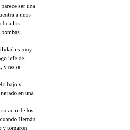
 parece ser una
uentra a unos
ndo a los
s bombas
ilidad es muy
go jefe del
, y no sé
elo bajo y
inerado en una
ontacto de los
, cuando Hernán
o y tomaron