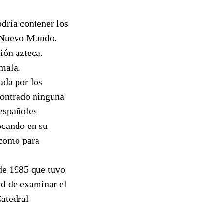
dría contener los
l Nuevo Mundo.
ión azteca.
emala.
ada por los
ncontrado ninguna
 españoles
ocando en su
 como para
 de 1985 que tuvo
ad de examinar el
Catedral