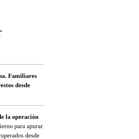
r
na. Familiares
restos desde
de la operación
ierno para apurar
ecuperados desde