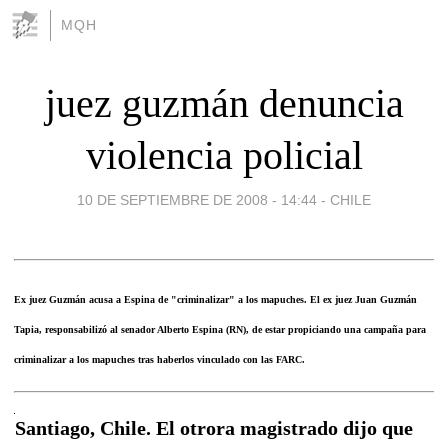
MQH
juez guzmán denuncia
violencia policial
10 DE SEPTIEMBRE DE 2008 - 14:44
-
CHILE
Ex juez Guzmán acusa a Espina de "criminalizar" a los mapuches. El ex juez Juan Guzmán
Tapia, responsabilizó al senador Alberto Espina (RN), de estar propiciando una campaña para
criminalizar a los mapuches tras haberlos vinculado con las FARC.
Santiago, Chile. El otrora magistrado dijo que