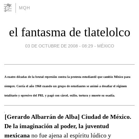
MQH
el fantasma de tlatelolco
03 DE OCTUBRE DE 2008 - 08:29
-
MÉXICO
A cuatro décadas de la brutal represión contra la protesta estudiantil que cambio México para
siempre. Corría el año 1968 cuando un grupo de estudiantes se animó a desafiar el régimen
totalitario y opresivo del PRI, y pagó con cárcel, exilio, tortura y muerte su osadía.
[Gerardo Albarrán de Alba] Ciudad de México.
De la imaginación al poder, la juventud
mexicana
no fue ajena al espíritu lúdico y