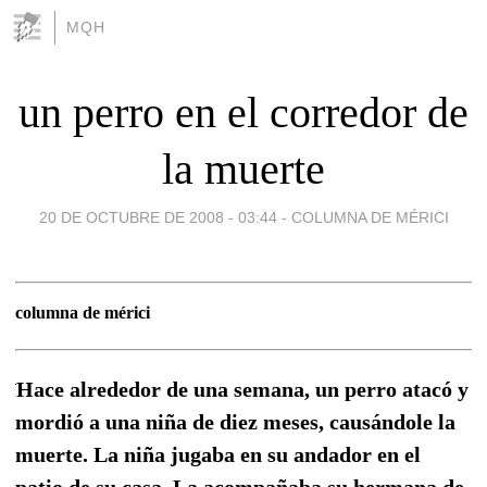
MQH
un perro en el corredor de
la muerte
20 DE OCTUBRE DE 2008 - 03:44
-
COLUMNA DE MÉRICI
columna de mérici
Hace alrededor de una semana, un perro atacó y
mordió a una niña de diez meses, causándole la
muerte. La niña jugaba en su andador en el
patio de su casa. La acompañaba su hermana de