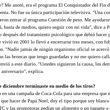
r? Me anoté, era el programa El Conquistador del Fin 
enta. No fue su única participación televisiva. "Una cosa
eron entrar al programa Cuestión de peso. Me ayudaron 
á, basta de medios, quiero seguir con mi vida", dice a 
o después del tratamiento psicológico que debió hacer 
 vivió en 2001 lo llevó a encerrarse tres meses, con fob
ón. "Nadie jamás de ningún organismo oficial se acercó
s las broncas que tengo guardadas y no me quiero calla
envió a este diario. "Ustedes siguieron la causa, los de
 aniversario", explica.
e diciembre terminaste en medio de los tiros?
o en una campaña de Coca-Cola para una empresa que 
 que hacer de Papá Noel, doy el tipo porque soy blanco 
ATC y las promotoras pedían un alimento o un juguete a