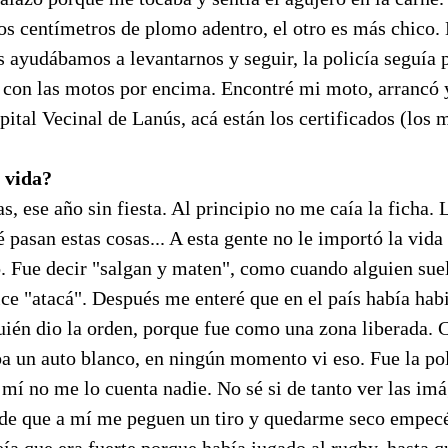
os centímetros de plomo adentro, el otro es más chico. 
 ayudábamos a levantarnos y seguir, la policía seguía 
n con las motos por encima. Encontré mi moto, arrancó 
pital Vecinal de Lanús, acá están los certificados (los 
 vida?
as, ese año sin fiesta. Al principio no me caía la fich
é pasan estas cosas... A esta gente no le importó la vida
. Fue decir "salgan y maten", como cuando alguien suel
dice "atacá". Después me enteré que en el país había ha
ién dio la orden, porque fue como una zona liberada. 
a un auto blanco, en ningún momento vi eso. Fue la pol
 a mí no me lo cuenta nadie. No sé si de tanto ver las im
 de que a mí me peguen un tiro y quedarme seco empecé
ía que era fuerte porque había jugado al rugby, hasta q