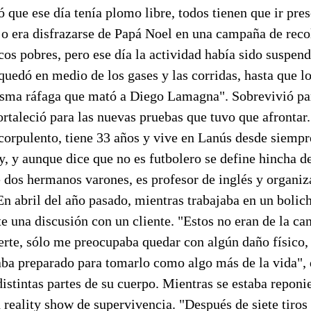
ó que ese día tenía plomo libre, todos tienen que ir pr
jo era disfrazarse de Papá Noel en una campaña de reco
cos pobres, pero ese día la actividad había sido suspen
 quedó en medio de los gases y las corridas, hasta que lo
isma ráfaga que mató a Diego Lamagna". Sobrevivió par
ortaleció para las nuevas pruebas que tuvo que afrontar.
corpulento, tiene 33 años y vive en Lanús desde siempr
y, y aunque dice que no es futbolero se define hincha d
 dos hermanos varones, es profesor de inglés y organiz
 En abril del año pasado, mientras trabajaba en un bolic
te una discusión con un cliente. "Estos no eran de la c
erte, sólo me preocupaba quedar con algún daño físico,
ba preparado para tomarlo como algo más de la vida", 
 distintas partes de su cuerpo. Mientras se estaba reponi
n reality show de supervivencia. "Después de siete tiros 