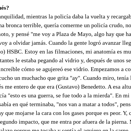
ués?
anquilidad, mientras la policía daba la vuelta y recarga
a bronca terrible, quería comerme un policía crudo, no
moto, y pensé "me voy a Plaza de Mayo, algo hay que ha
voy a olvidar jamás. Cuando la gente logró avanzar lle
co) HSBC. Estoy en las filmaciones, mi anatomía es mu
antes le estaba pegando al vidrio y, después de unos s
a increíble cómo se agujereó ese vidrio. Empezamos a co
scucho un muchacho que grita "ay". Cuando miro, tenía 
s me entero de que era (Gustavo) Benedetto. A esa altu
ecía "esto es una guerra, se fue todo a la mierda". En m
 sabía en qué terminaba, "nos van a matar a todos", pens
y que mojarse la cara con los gases porque es peor. Y,
segundo impacto, que me entra por afuera de la pierna. M
alazo porque me tocaba y sentía el agujero en la carne.