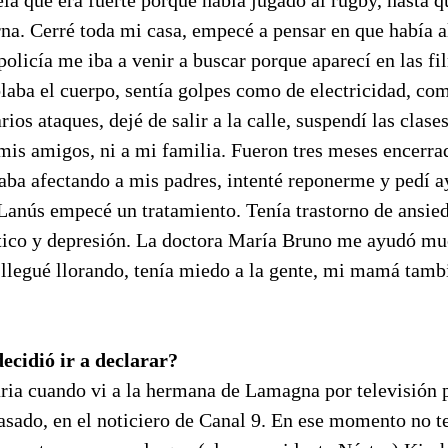
rna. Cerré toda mi casa, empecé a pensar en que había a
 policía me iba a venir a buscar porque aparecí en las 
laba el cuerpo, sentía golpes como de electricidad, co
rios ataques, dejé de salir a la calle, suspendí las clas
 mis amigos, ni a mi familia. Fueron tres meses encerr
aba afectando a mis padres, intenté reponerme y pedí a
 Lanús empecé un tratamiento. Tenía trastorno de ansie
tico y depresión. La doctora María Bruno me ayudó mu
llegué llorando, tenía miedo a la gente, mi mamá tambi
ecidió ir a declarar?
ria cuando vi a la hermana de Lamagna por televisión p
pasado, en el noticiero de Canal 9. En ese momento no 