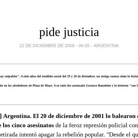
pide justicia
22 DE DICIEMBRE DE 2008 - 06:55
-
ARGENTINA
y culpables". A siete años del estallido social del 19 y 20 de diciembre, un testigo cuenta cómo lo hirie
ón en los alrededores de Plaza de Mayo. A su lado fue asesinado Gustavo Benedetto y lo hirieron "con 
 Argentina. El 20 de diciembre de 2001 lo balearon 
e los cinco asesinatos
de la feroz represión policial co
retirada intentó apagar la rebelión popular. "Desde el q