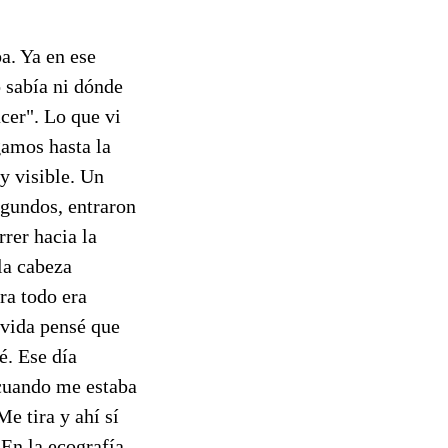
ba. Ya en ese
 sabía ni dónde
cer". Lo que vi
gamos hasta la
y visible. Un
egundos, entraron
rrer hacia la
la cabeza
ra todo era
i vida pensé que
é. Ese día
 cuando me estaba
e tira y ahí sí
 En la ecografía