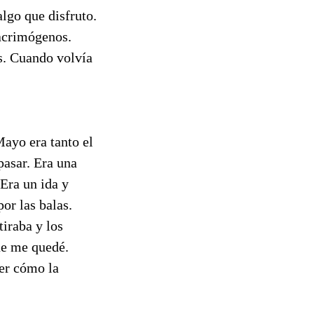
lgo que disfruto.
lacrimógenos.
s. Cuando volvía
Mayo era tanto el
pasar. Era una
Era un ida y
or las balas.
tiraba y los
ue me quedé.
er cómo la