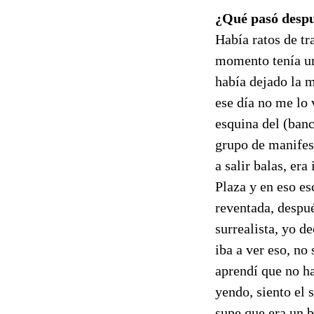
¿Qué pasó desp
Había ratos de tr
momento tenía un
había dejado la 
ese día no me lo 
esquina del (ban
grupo de manifest
a salir balas, er
Plaza y en eso e
reventada, despué
surrealista, yo d
iba a ver eso, no
aprendí que no ha
yendo, siento el 
supe que era un b