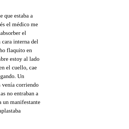
e que estaba a
ués el médico me
absorber el
cara interna del
ho flaquito en
mbre estoy al lado
n el cuello, cae
pegando. Un
 venía corriendo
ias no entraban a
a un manifestante
 aplastaba