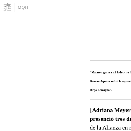
MQH
"Mataron gente a mi lado y no ha
Damián Aquino sufrió la represi
Diego Lamagna".
[Adriana Meyer]
presenció tres d
de la Alianza en 