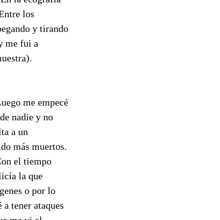
Entre los
pegando y tirando
y me fui a
muestra).
a. Luego me empecé
 de nadie y no
ta a un
bido más muertos.
Con el tiempo
icía la que
ágenes o por lo
 a tener ataques
ue me vi el