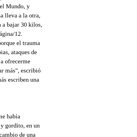
del Mundo, y
 lleva a la otra,
a bajar 30 kilos,
Página/12.
porque el trauma
ias, ataques de
 a ofrecerme
r más", escribió
más escriben una
me había
y gordito, en un
 cambio de una