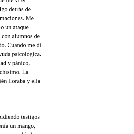
lgo detrás de
filmaciones. Me
mo un ataque
es con alumnos de
ado. Cuando me di
yuda psicológica.
dad y pánico,
chísimo. La
én lloraba y ella
idiendo testigos
tenía un mango,