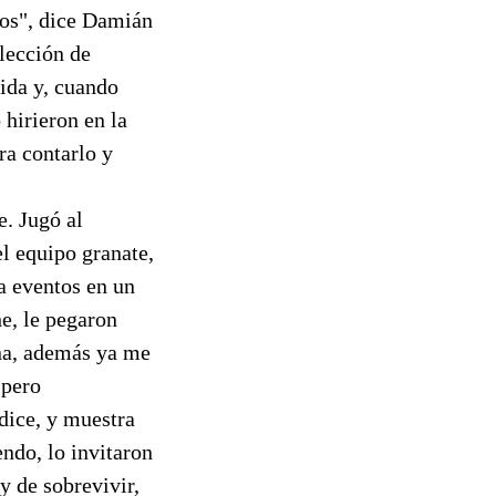
esos", dice Damián
lección de
dida y, cuando
 hirieron en la
a contarlo y
e. Jugó al
el equipo granate,
a eventos en un
he, le pegaron
ana, además ya me
 pero
dice, y muestra
endo, lo invitaron
y de sobrevivir,