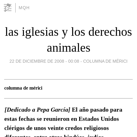
MQH
las iglesias y los derechos
animales
22 DE DICIEMBRE DE 2008 - 00:08
-
COLUMNA DE MÉRICI
columna de mérici
[Dedicado a Pepa García]
El año pasado para
estas fechas se reunieron en Estados Unidos
clérigos de unos veinte credos religiosos
diferentes, entre otros hindúes, judíos,