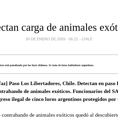
ectan carga de animales exót
30 DE ENERO DE 2009 - 06:21
-
CHILE
cos está penalizada por las leyes chilenas. Se trata de loros habladores argentinos.
faz] Paso Los Libertadores, Chile. Detectan en paso 
ntrabando de animales exóticos. Funcionarios del 
greso ilegal de cinco loros argentinos protegidos por
 contrabando de animales exóticos quedó al descubierto