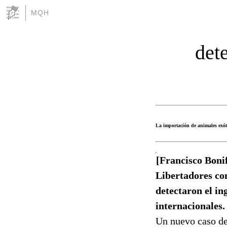
MQH
det
La importación de animales exóti
[Francisco Boni
Libertadores co
detectaron el in
internacionales.
Un nuevo caso de