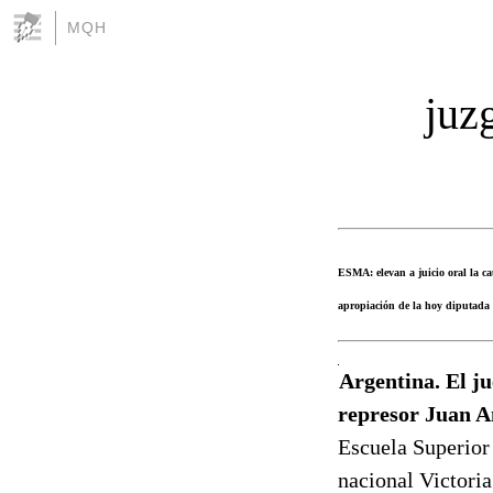
MQH
juz
ESMA: elevan a juicio oral la ca
apropiación de la hoy diputada n
Argentina. El ju
represor Juan A
Escuela Superior
nacional Victori