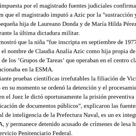
 impuesta por el magistrado fuentes judiciales confirm
m que el magistrado imputó a Azic por la "sustracción 
 pequeña hija de Laureano Donda y de María Hilda Pére
ante la última dictadura militar.
mostró que la niña "fue inscripta en septiembre de 197
o el nombre de Claudia Analía Azic como hija propia de
 de los ’Grupos de Tareas’ que operaban en el centro c
ncionaba en la ESMA.
nte pruebas científicas irrefutables la filiación de Vic
s en su momento se ordenó la detención y el procesami
en el Juez le dictó oportunamente la prisión preventiva
icación de documentos públicos", explicaron las fuente
al de inteligencia de la Prefectura Naval, es un ex inte
A, y permanece detenido acusado de crímenes de lesa 
ervicio Penitenciario Federal.