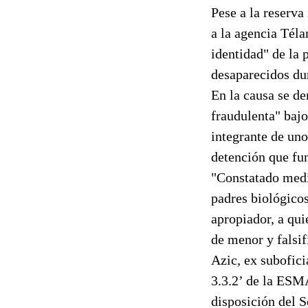
Pese a la reserva
a la agencia Téla
identidad" de la
desaparecidos dur
En la causa se de
fraudulenta" baj
integrante de uno
detención que fu
"Constatado media
padres biológico
apropiador, a qui
de menor y falsif
Azic, ex subofici
3.3.2’ de la ESM
disposición del S