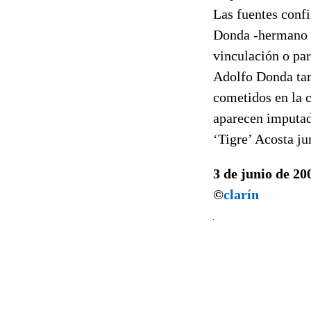
Las fuentes confi
Donda -hermano d
vinculación o par
Adolfo Donda tam
cometidos en la c
aparecen imputad
‘Tigre’ Acosta ju
3 de junio de 20
©
clarín