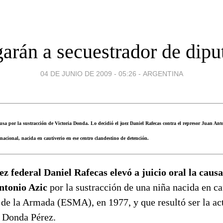
garán a secuestrador de dipu
04 DE JUNIO DE 2009 - 05:26
-
ARGENTINA
usa por la sustracción de Victoria Donda. Lo decidió el juez Daniel Rafecas contra el represor Juan Anto
acional, nacida en cautiverio en ese centro clandestino de detención.
ez federal Daniel Rafecas elevó a juicio oral la causa
ntonio Azic
por la sustracción de una niña nacida en ca
 de la Armada (ESMA), en 1977, y que resultó ser la ac
a Donda Pérez.