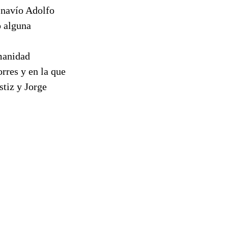
 navío Adolfo
o alguna
manidad
rres y en la que
stiz y Jorge