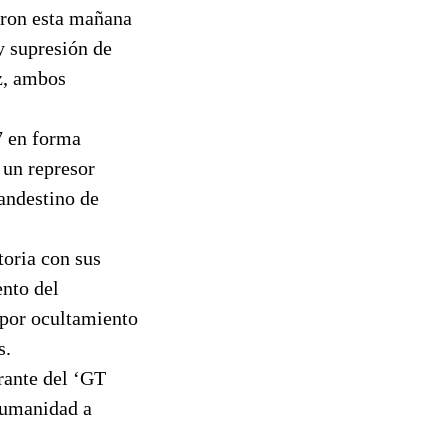
aron esta mañana
y supresión de
z, ambos
7 en forma
 un represor
landestino de
toria con sus
ento del
 por ocultamiento
s.
grante del ‘GT
humanidad a