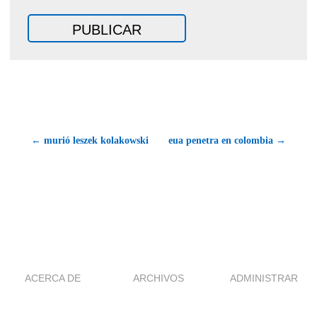
← murió leszek kolakowski
eua penetra en colombia →
ACERCA DE
ARCHIVOS
ADMINISTRAR