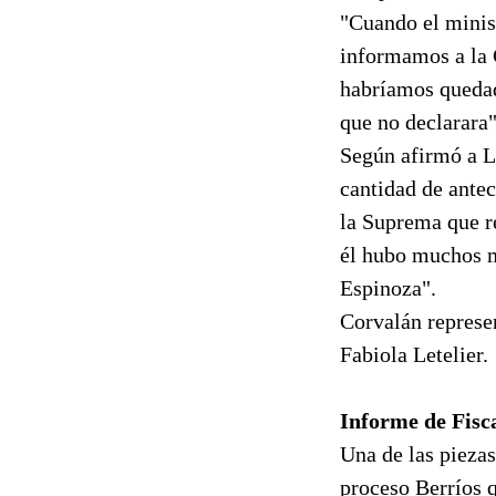
"Cuando el minist
informamos a la 
habríamos quedad
que no declarara"
Según afirmó a La
cantidad de antec
la Suprema que r
él hubo muchos m
Espinoza".
Corvalán represen
Fabiola Letelier.
Informe de Fisc
Una de las pieza
proceso Berríos q