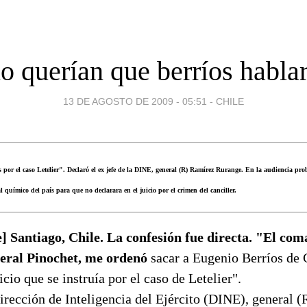
o querían que berríos habla
13 DE AGOSTO DE 2009 - 05:51
-
CHILE
 por el caso Letelier". Declaró el ex jefe de la DINE, general (R) Ramírez Rurange. En la audiencia prob
l químico del país para que no declarara en el juicio por el crimen del canciller.
] Santiago, Chile. La confesión fue directa. "El com
neral Pinochet, me ordenó
sacar a Eugenio Berríos de 
icio que se instruía por el caso de Letelier".
Dirección de Inteligencia del Ejército (DINE), general 