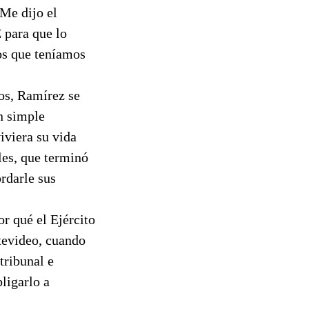
"Me dijo el
 para que lo
ios que teníamos
os, Ramírez se
n simple
iviera su vida
les, que terminó
rdarle sus
r qué el Ejército
tevideo, cuando
tribunal e
bligarlo a