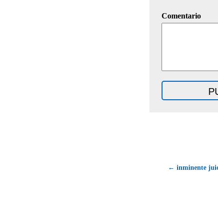
Comentario
← inminente juic