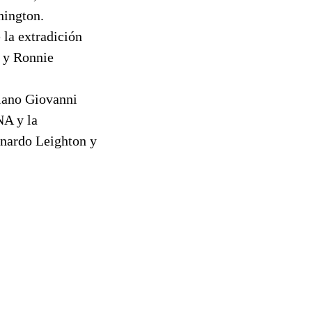
hington.
 la extradición
r y Ronnie
liano Giovanni
NA y la
rnardo Leighton y