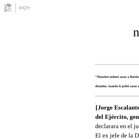
MQH
n
"Pinochet ordenó sacar a Berríos
dictador, cuando le pidió sacar a
[Jorge Escalante
del Ejército, ge
declarara en el ju
El ex jefe de la 