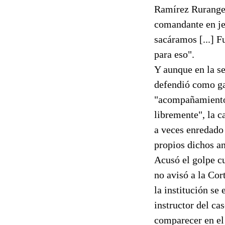
Ramírez Rurange,
comandante en jef
sacáramos [...] F
para eso".
Y aunque en la s
defendió como ga
"acompañamiento"
libremente", la c
a veces enredado 
propios dichos an
Acusó el golpe c
no avisó a la Co
la institución se
instructor del cas
comparecer en el 