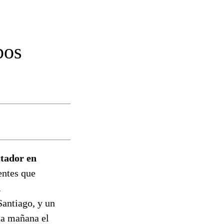
bos
ctador en
entes que
.
Santiago, y un
ta mañana el