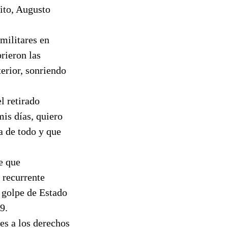
ito, Augusto
militares en
rieron las
terior, sonriendo
l retirado
mis días, quiero
a de todo y que
e que
 recurrente
l golpe de Estado
9.
nes a los derechos