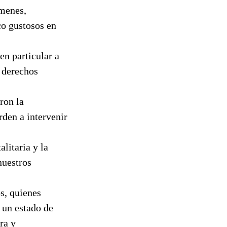
ámenes,
co gustosos en
en particular a
s derechos
ron la
rden a intervenir
alitaria y la
nuestros
os, quienes
 un estado de
ra y