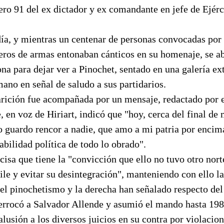
o 91 del ex dictador y ex comandante en jefe de Ejérc
ía, y mientras un centenar de personas convocadas por 
eros de armas entonaban cánticos en su homenaje, se ab
ona para dejar ver a Pinochet, sentado en una galería ex
ano en señal de saludo a sus partidarios.
arición fue acompañada por un mensaje, redactado por e
, en voz de Hiriart, indicó que "hoy, cerca del final de 
o guardo rencor a nadie, que amo a mi patria por encim
bilidad política de todo lo obrado".
isa que tiene la "convicción que ello no tuvo otro nort
le y evitar su desintegración", manteniendo con ello la
 el pinochetismo y la derecha han señalado respecto de
errocó a Salvador Allende y asumió el mando hasta 198
alusión a los diversos juicios en su contra por violacio