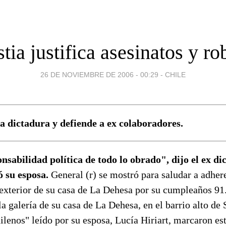
stia justifica asesinatos y ro
26 DE NOVIEMBRE DE 2006 - 00:29
-
CHILE
ca dictadura y defiende a ex colaboradores.
sabilidad política de todo lo obrado", dijo el ex di
ó su esposa.
General (r) se mostró para saludar a adher
 exterior de su casa de La Dehesa por su cumpleaños 91
a galería de su casa de La Dehesa, en el barrio alto de 
ilenos" leído por su esposa, Lucía Hiriart, marcaron es