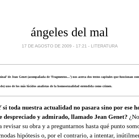
ángeles del mal
17 DE AGOSTO DE 2009 - 17:21
-
LITERATURA
minal’ de Jean Genet (acompañada de ‘Fragmentos...’) nos acerca dos textos capitales que funcionan com
iendo) uno de los más lúcidos analistas de la homosexualidad entendida como crimen.
 si toda nuestra actualidad no pasara sino por ese 
e despreciado y admirado, llamado Jean Genet?
¿No 
a revisar su obra y a preguntarnos hasta qué punto som
modas hipótesis o, por el contrario, a intentar, inútilmen