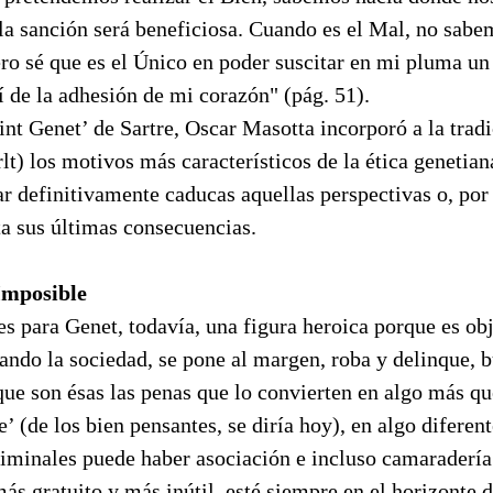
 la sanción será beneficiosa. Cuando es el Mal, no sabe
ro sé que es el Único en poder suscitar en mi pluma u
í de la adhesión de mi corazón" (pág. 51).
aint Genet’ de Sartre, Oscar Masotta incorporó a la trad
lt) los motivos más característicos de la ética genetian
r definitivamente caducas aquellas perspectivas o, por 
ta sus últimas consecuencias.
mposible
es para Genet, todavía, una figura heroica porque es ob
ando la sociedad, se pone al margen, roba y delinque, b
que son ésas las penas que lo convierten en algo más q
e’ (de los bien pensantes, se diría hoy), en algo diferent
riminales puede haber asociación e incluso camaradería
 más gratuito y más inútil, esté siempre en el horizonte 