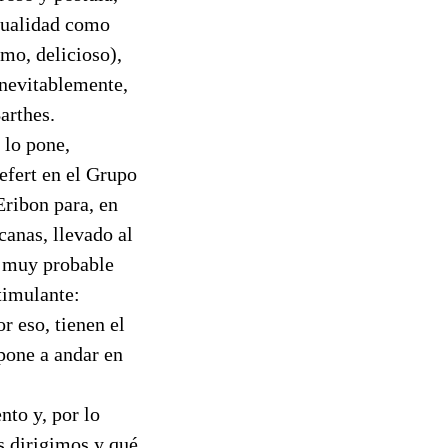
exualidad como
mo, delicioso),
inevitablemente,
arthes.
 lo pone,
efert en el Grupo
Eribon para, en
canas, llevado al
s muy probable
timulante:
r eso, tienen el
 pone a andar en
nto y, por lo
s dirigimos y qué