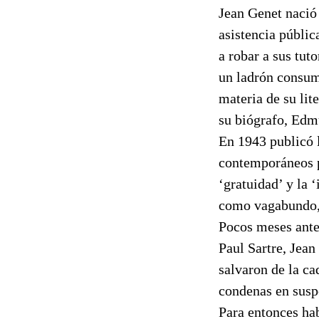
Jean Genet nació 
asistencia públi
a robar a sus tut
un ladrón consuma
materia de su lit
su biógrafo, Edmu
En 1943 publicó l
contemporáneos po
‘gratuidad’ y la 
como vagabundo, l
Pocos meses antes
Paul Sartre, Jean
salvaron de la ca
condenas en susp
Para entonces ha