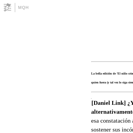
MQH
La bella edición de ‘El niño cri
quien fuera (y tal vez lo siga s
[Daniel Link] ¿Y
alternativament
esa constatación 
sostener sus incó