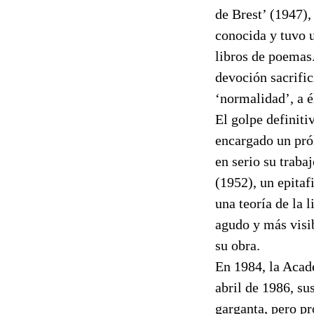
de Brest’ (1947),
conocida y tuvo 
libros de poemas.
devoción sacrific
‘normalidad’, a él
El golpe definiti
encargado un pró
en serio su traba
(1952), un epitaf
una teoría de la 
agudo y más visib
su obra.
En 1984, la Acad
abril de 1986, su
garganta, pero p