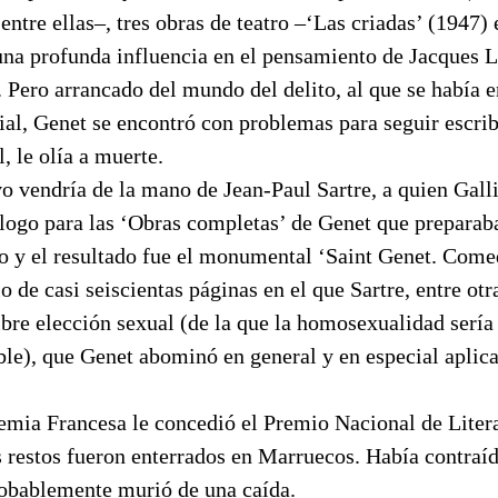
 entre ellas–, tres obras de teatro –‘Las criadas’ (1947)
una profunda influencia en el pensamiento de Jacques L
 Pero arrancado del mundo del delito, al que se había 
ial, Genet se encontró con problemas para seguir escri
, le olía a muerte.
vo vendría de la mano de Jean-Paul Sartre, a quien Gall
logo para las ‘Obras completas’ de Genet que preparaba
jo y el resultado fue el monumental ‘Saint Genet. Come
io de casi seiscientas páginas en el que Sartre, entre ot
libre elección sexual (de la que la homosexualidad serí
le), que Genet abominó en general y en especial aplica
emia Francesa le concedió el Premio Nacional de Litera
s restos fueron enterrados en Marruecos. Había contraí
robablemente murió de una caída.