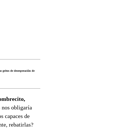
o gritos de desesperación de
hombrecito,
nos obligaría
os capaces de
te, rebatirlas?