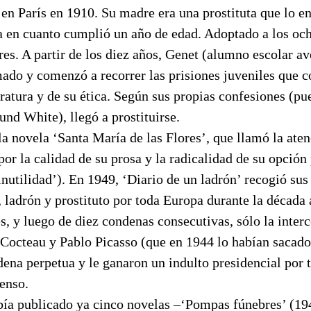
en París en 1910. Su madre era una prostituta que lo en
ca en cuanto cumplió un año de edad. Adoptado a los o
ores. A partir de los diez años, Genet (alumno escolar a
do y comenzó a recorrer las prisiones juveniles que co
eratura y de su ética. Según sus propias confesiones (pu
nd White), llegó a prostituirse.
a novela ‘Santa María de las Flores’, que llamó la aten
r la calidad de su prosa y la radicalidad de su opción 
‘inutilidad’). En 1949, ‘Diario de un ladrón’ recogió sus
adrón y prostituto por toda Europa durante la década a
, y luego de diez condenas consecutivas, sólo la interc
 Cocteau y Pablo Picasso (que en 1944 lo habían sacado 
dena perpetua y le ganaron un indulto presidencial por 
enso.
bía publicado ya cinco novelas –‘Pompas fúnebres’ (19