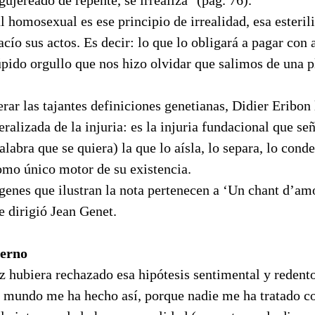
 homosexual es ese principio de irrealidad, esa esteril
vacío sus actos. Es decir: lo que lo obligará a pagar con
úpido orgullo que nos hizo olvidar que salimos de una p
rar las tajantes definiciones genetianas, Didier Eribon 
eralizada de la injuria: es la injuria fundacional que s
alabra que se quiera) la que lo aísla, lo separa, lo conde
omo único motor de su existencia.
genes que ilustran la nota pertenecen a ‘Un chant d’amo
e dirigió Jean Genet.
ierno
z hubiera rechazado esa hipótesis sentimental y redent
l mundo me ha hecho así, porque nadie me ha tratado c