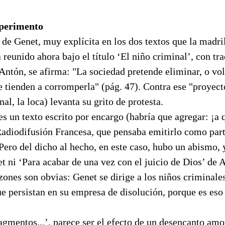
perimento
 de Genet, muy explícita en los dos textos que la madri
 reunido ahora bajo el título ‘El niño criminal’, con tr
Antón, se afirma: "La sociedad pretende eliminar, o vol
 tienden a corromperla" (pág. 47). Contra ese "proyect
nal, la loca) levanta su grito de protesta.
es un texto escrito por encargo (habría que agregar: ¡a 
Radiodifusión Francesa, que pensaba emitirlo como part
Pero del dicho al hecho, en este caso, hubo un abismo, 
t ni ‘Para acabar de una vez con el juicio de Dios’ de 
azones son obvias: Genet se dirige a los niños criminale
 persistan en su empresa de disolución, porque es eso 
ragmentos...’, parece ser el efecto de un desencanto amo