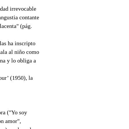
idad irrevocable
 angustia contante
lacenta" (pág.
las ha inscripto
eñala al niño como
na y lo obliga a
ur’ (1950), la
ora ("Yo soy
on amor",