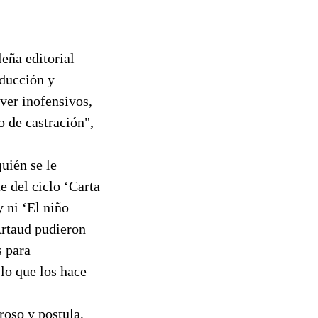
leña editorial
aducción y
ver inofensivos,
o de castración",
quién se le
e del ciclo ‘Carta
y ni ‘El niño
Artaud pudieron
s para
lo que los hace
roso y postula,