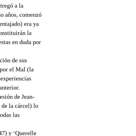
tregó a la
cho años, comenzó
ventajado) era ya
nstituirán la
estas en duda por
ción de sus
por el Mal (la
 experiencias
nterior.
esión de Jean-
de la cárcel) lo
todas las
47) y ‘Querelle