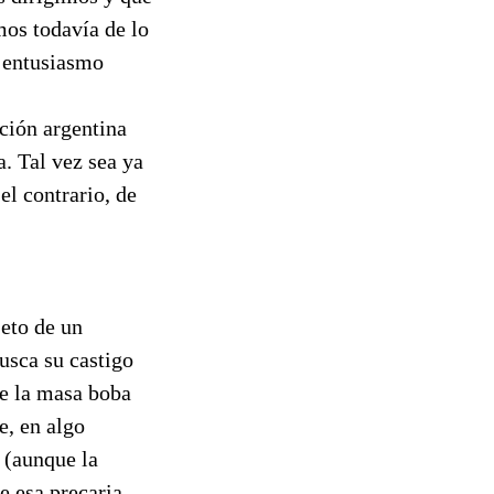
mos todavía de lo
n entusiasmo
ición argentina
a. Tal vez sea ya
el contrario, de
jeto de un
usca su castigo
ue la masa boba
e, en algo
 (aunque la
de esa precaria