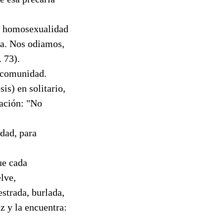
La homosexualidad
ta. Nos odiamos,
 73).
a comunidad.
is) en solitario,
gación: "No
dad, para
ue cada
lve,
strada, burlada,
z y la encuentra: