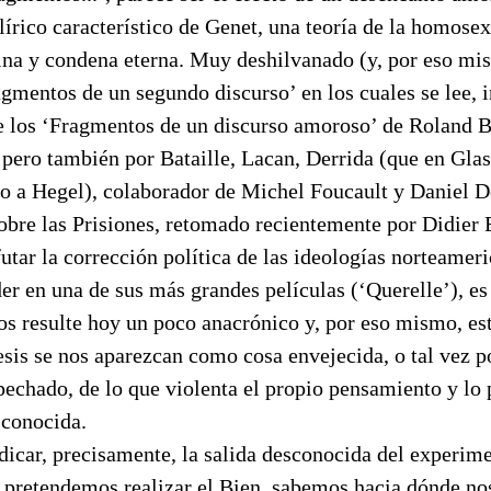
o lírico característico de Genet, una teoría de la homos
ina y condena eterna. Muy deshilvanado (y, por eso mis
gmentos de un segundo discurso’ en los cuales se lee, 
e los ‘Fragmentos de un discurso amoroso’ de Roland B
 pero también por Bataille, Lacan, Derrida (que en Glas
to a Hegel), colaborador de Michel Foucault y Daniel D
obre las Prisiones, retomado recientemente por Didier 
futar la corrección política de las ideologías norteameri
er en una de sus más grandes películas (‘Querelle’), e
os resulte hoy un poco anacrónico y, por eso mismo, es
sis se nos aparezcan como cosa envejecida, o tal vez po
pechado, de lo que violenta el propio pensamiento y lo
sconocida.
ndicar, precisamente, la salida desconocida del experime
i pretendemos realizar el Bien, sabemos hacia dónde no