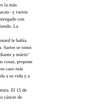
 es la más
acan– y varios
entregado con
biendo. La
imard le había
. Sartre se tomó
diante y mártir’
ras cosas, propone
a su caso más
da a su vida y a
tura. El 15 de
do cáncer de