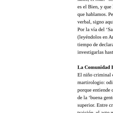
es el Bien, y que
que hablamos. Pe
verbal, signo aqu
Por la vía del ‘S
(leyéndolos en Ar
tiempo de declara
investigarlas has
La Comunidad I
El niño criminal 
martirologio: odi
porque entiende 
de la ‘buena gent
superior. Entre c
traición, el acto