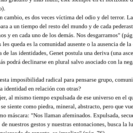
o).
n cambio, es dos veces víctima del odio y del terror. 
para a un tiempo del resto del mundo y de cada pederas
os y en cada uno de los demás. Nos desgarramos" (pág.
s les queda es la comunidad ausente o la ausencia de l
a de las identidades, Genet postula una deriva (una asces
ás podrá declinarse en plural salvo asociado con la ne
esta imposibilidad radical para pensarse grupo, comuni
a identidad en relación con otras?
jer, al mismo tiempo expulsada de ese universo en el q
 se siente como piedra, mineral, abstracto, pero que vue
mo máscara: "Nos llaman afeminados. Expulsada, secue
s de nuestros gestos y nuestras entonaciones, busca la lu
gujereado de repente, se irrealiza" (pág. 76).