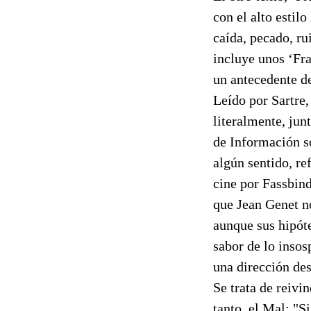
con el alto estil
caída, pecado, ru
incluye unos ‘Fra
un antecedente d
Leído por Sartre,
literalmente, jun
de Información s
algún sentido, re
cine por Fassbind
que Jean Genet n
aunque sus hipóte
sabor de lo insos
una dirección de
Se trata de reivi
tanto, el Mal: "S