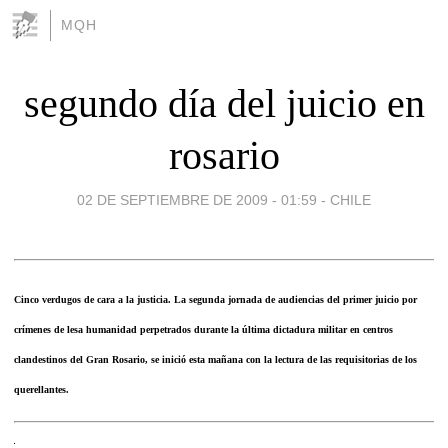
MQH
segundo día del juicio en
rosario
02 DE SEPTIEMBRE DE 2009 - 01:59
-
CHILE
Cinco verdugos de cara a la justicia. La segunda jornada de audiencias del primer juicio por
crímenes de lesa humanidad perpetrados durante la última dictadura militar en centros
clandestinos del Gran Rosario, se inició esta mañana con la lectura de las requisitorias de los
querellantes.